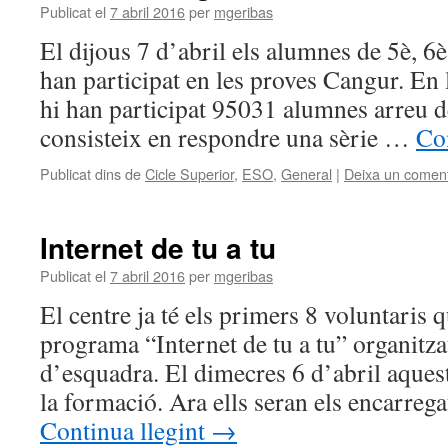
Publicat el
7 abril 2016
per
mgeribas
El dijous 7 d’abril els alumnes de 5è, 6è
han participat en les proves Cangur. En 
hi han participat 95031 alumnes arreu d
consisteix en respondre una sèrie …
Co
Publicat dins de
Cicle Superior
,
ESO
,
General
|
Deixa un coment
Internet de tu a tu
Publicat el
7 abril 2016
per
mgeribas
El centre ja té els primers 8 voluntaris 
programa “Internet de tu a tu” organitz
d’esquadra. El dimecres 6 d’abril aques
la formació. Ara ells seran els encarreg
Continua llegint
→