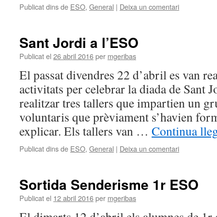
Publicat dins de
ESO
,
General
|
Deixa un comentari
Sant Jordi a l’ESO
Publicat el
26 abril 2016
per
mgeribas
El passat divendres 22 d’abril es van rea
activitats per celebrar la diada de Sant 
realitzar tres tallers que impartien un 
voluntaris que prèviament s’havien for
explicar. Els tallers van …
Continua lle
Publicat dins de
ESO
,
General
|
Deixa un comentari
Sortida Senderisme 1r ESO
Publicat el
12 abril 2016
per
mgeribas
El dimarts 12 d’abril els alumnes de 1r