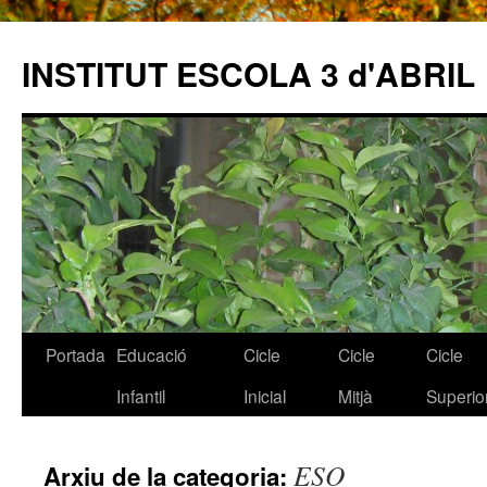
INSTITUT ESCOLA 3 d'ABRIL
Portada
Educació
Cicle
Cicle
Cicle
Vés
Infantil
Inicial
Mitjà
Superio
al
contingut
ESO
Arxiu de la categoria: