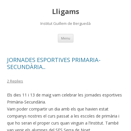
Lligams
Institut Guillem de Berguedà
Skip
Menu
to
content
JORNADES ESPORTIVES PRIMARIA-
SECUNDÀRIA..
2 Replies
Els dies 11 i 13 de maig vam celebrar les jornades esportives
Primària-Secundària.
Vam poder compartir un dia amb els que havien estat
companys nostres el curs passat a les escoles de primària i
que ho seran el proper curs quan vinguin a l’Institut. També
van venir els alumnes del SES Serra de Noet.