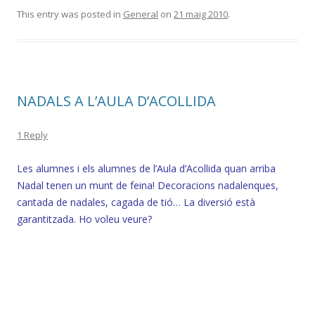
This entry was posted in
General
on
21 maig 2010
.
NADALS A L’AULA D’ACOLLIDA
1 Reply
Les alumnes i els alumnes de l’Aula d’Acollida quan arriba
Nadal tenen un munt de feina! Decoracions nadalenques,
cantada de nadales, cagada de tió… La diversió està
garantitzada. Ho voleu veure?