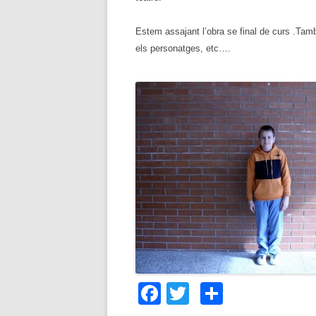
Estem assajant l’obra se final de curs .Tam
els personatges, etc….
F
T
C
ac
w
o