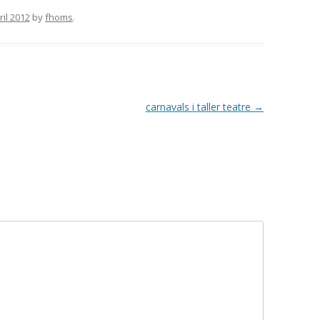
ril 2012
by
fhoms
.
carnavals i taller teatre
→