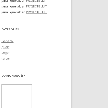
jana i queralt
en
PROJECTE LILIT
jana i queralt
en
PROJECTE LILIT
jana i queralt
en
PROJECTE LILIT
CATEGORIES
General
quart
segon
tercer
QUINA HORA ÉS?