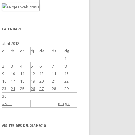
CALENDARI
abril 2012
dl.
dt.
dc.
dj.
dv.
ds.
dg.
1
2
3
4
5
6
7
8
9
10
11
12
13
14
15
16
17
18
19
20
21
22
23
24
25
26
27
28
29
30
« set.
maig »
VISITES DES DEL 28/4/2010