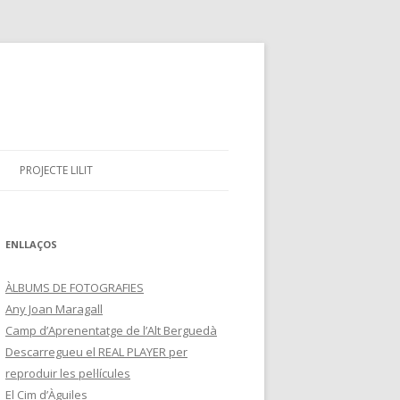
PROJECTE LILIT
ENLLAÇOS
ÀLBUMS DE FOTOGRAFIES
Any Joan Maragall
Camp d’Aprenentatge de l’Alt Berguedà
Descarregueu el REAL PLAYER per
reproduir les pel·lícules
El Cim d’Àguiles