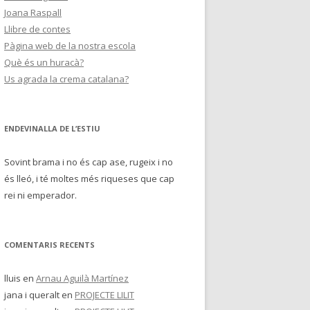
Joana Raspall
Llibre de contes
Pàgina web de la nostra escola
Què és un huracà?
Us agrada la crema catalana?
ENDEVINALLA DE L’ESTIU
Sovint brama i no és cap ase, rugeix i no
és lleó, i té moltes més riqueses que cap
rei ni emperador.
COMENTARIS RECENTS
lluis
en
Arnau Aguilà Martínez
jana i queralt
en
PROJECTE LILIT