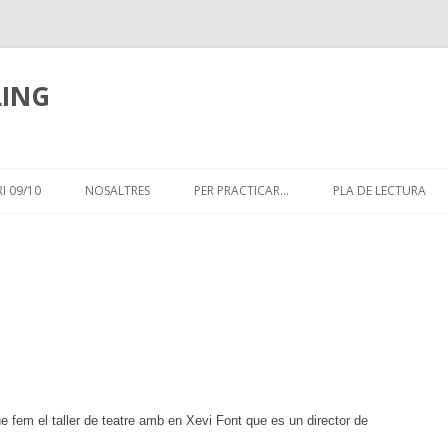
LING
Skip
to
I 09/10
NOSALTRES
PER PRACTICAR…
PLA DE LECTURA
content
ue fem el taller de teatre amb en Xevi Font que es un director de