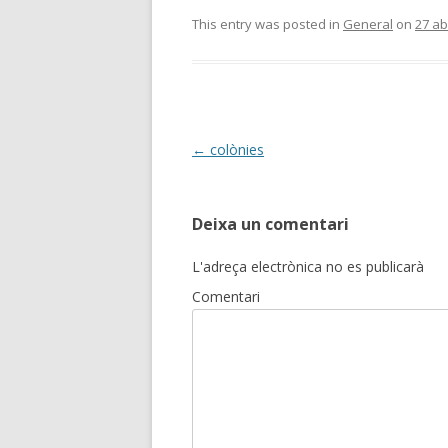
e
itt
m
This entry was posted in
General
on
27 ab
b
er
p
o
ar
o
te
k
ix
Post
←
colònies
navigation
Deixa un comentari
L'adreça electrònica no es publicarà
Comentari