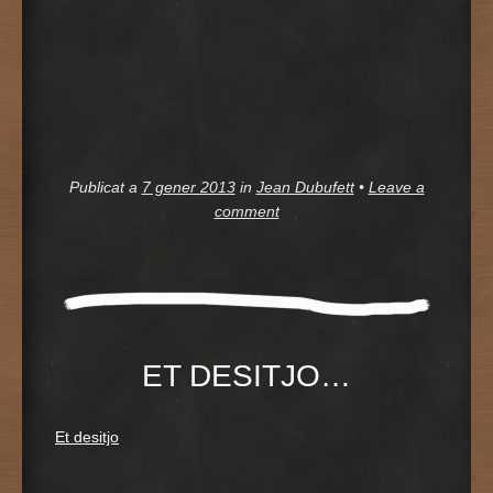
Publicat a
7 gener 2013
in
Jean Dubufett
•
Leave a
comment
ET DESITJO…
Et desitjo