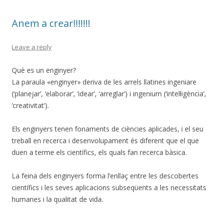
Anem a crear!!!!!!!
Leave a reply
Què es un enginyer?
La paraula «enginyer» deriva de les arrels llatines ingeniare
(‘planejar’, ‘elaborar’, ‘idear’, ‘arreglar’) i ingenium (‘intel·ligència’,
‘creativitat’).
Els enginyers tenen fonaments de ciències aplicades, i el seu
treball en recerca i desenvolupament és diferent que el que
duen a terme els científics, els quals fan recerca bàsica.
La feina dels enginyers forma l’enllaç entre les descobertes
científics i les seves aplicacions subseqüents a les necessitats
humanes i la qualitat de vida.