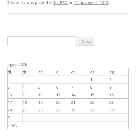
This entry was posted in
3er ESO
on
22 novembre 2013
.
C
e
r
c
agost 2026
a
dl.
dt.
dc.
dj.
dv.
ds.
dg.
:
1
2
3
4
5
6
7
8
9
10
11
12
13
14
15
16
17
18
19
20
21
22
23
24
25
26
27
28
29
30
31
« nov.