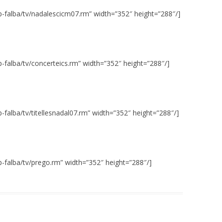
ip-falba/tv/nadalescicm07.rm” width=”352″ height=”288″/]
p-falba/tv/concerteics.rm” width=”352″ height=”288″/]
p-falba/tv/titellesnadal07.rm” width=”352″ height=”288″/]
p-falba/tv/prego.rm” width=”352″ height=”288″/]