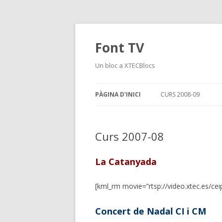
Font TV
Un bloc a XTECBlocs
PÀGINA D'INICI
CURS 2008-09
Curs 2007-08
La Catanyada
[kml_rm movie=”rtsp://video.xtec.es/ce
Concert de Nadal CI i CM