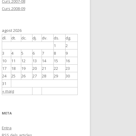
Curs 2007-08
Curs 2008-09
agost 2026
dl.
dt.
dc.
dj.
dv.
ds.
dg.
1
2
3
4
5
6
7
8
9
10
11
12
13
14
15
16
17
18
19
20
21
22
23
24
25
26
27
28
29
30
31
« maig
META
Entra
RSS
dels articles