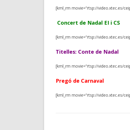
[kml_rm movie=”rtsp://video.xtec.es/ce
Concert de Nadal EI i CS
[kml_rm movie=”rtsp://video.xtec.es/cei
Titelles: Conte de Nadal
[kml_rm movie=”rtsp://video.xtec.es/cei
Pregó de Carnaval
[kml_rm movie=”rtsp://video.xtec.es/cei