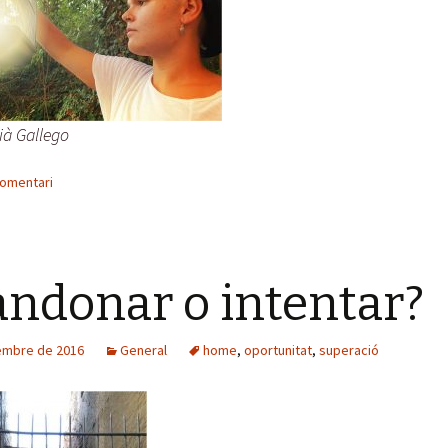
ià Gallego
comentari
ndonar o intentar?
embre de 2016
General
home
,
oportunitat
,
superació