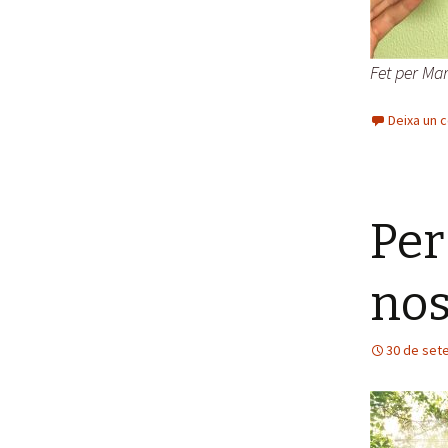
Fet per Ma
Deixa un 
Per
nos
30 de set