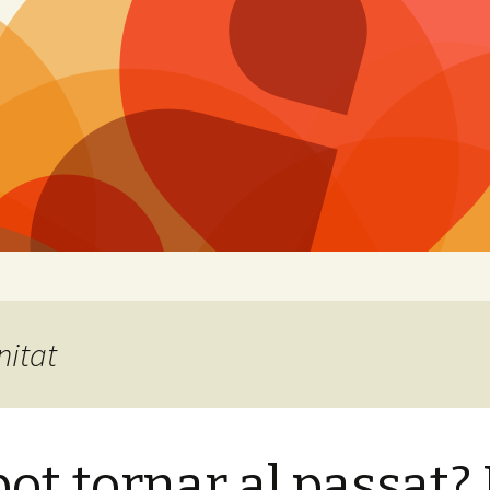
nitat
pot tornar al passat?