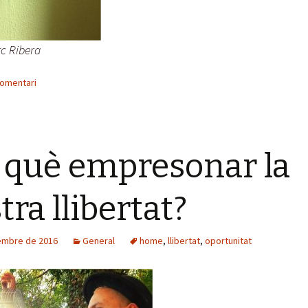
rc Ribera
comentari
 què empresonar la
tra llibertat?
embre de 2016
General
home
,
llibertat
,
oportunitat