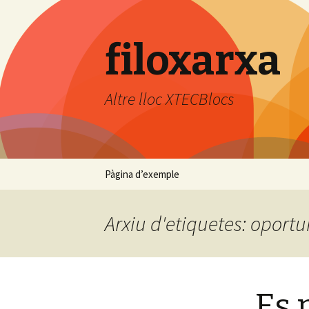
filoxarxa
Altre lloc XTECBlocs
Vés
Pàgina d’exemple
al
contingut
Arxiu d'etiquetes: oportu
Es 