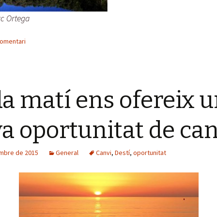
rc Ortega
comentari
a matí ens ofereix 
a oportunitat de can
mbre de 2015
General
Canvi
,
Destí
,
oportunitat