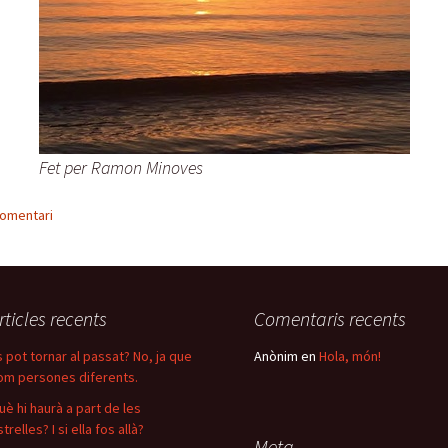
Fet per Ramon Minoves
comentari
rticles recents
Comentaris recents
s pot tornar al passat? No, ja que
Anònim
en
Hola, món!
om persones diferents.
uè hi haurà a part de les
trelles? I si ella fos allà?
Meta