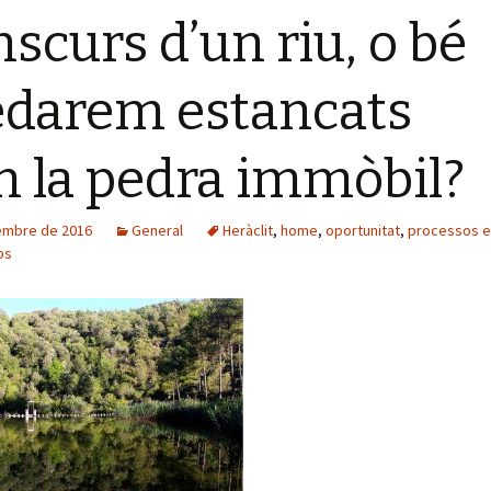
nscurs d’un riu, o bé
darem estancats
 la pedra immòbil?
embre de 2016
General
Heràclit
,
home
,
oportunitat
,
processos e
ps