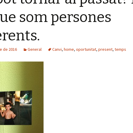
que som persones
erents.
re de 2016
General
Canvi
,
home
,
oportunitat
,
present
,
temps