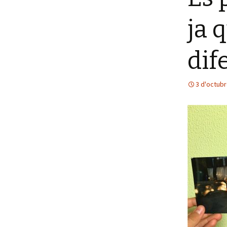
ja 
dif
3 d'octub