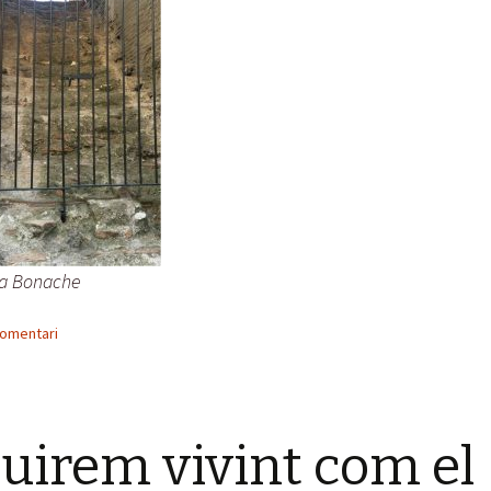
ra Bonache
comentari
uirem vivint com el