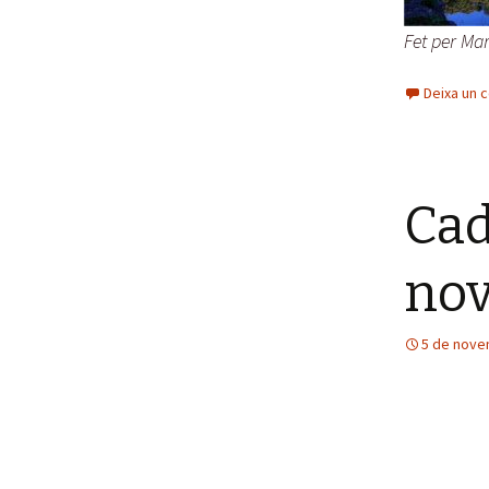
Fet per Ma
Deixa un 
Cad
nov
5 de nove