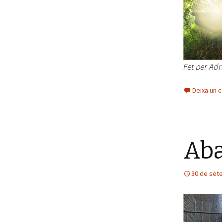
Fet per Adr
Deixa un 
Aba
30 de set