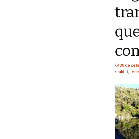
tra
que
com
30 de set
realitat
,
tem