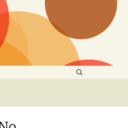
Cerca:
 No,