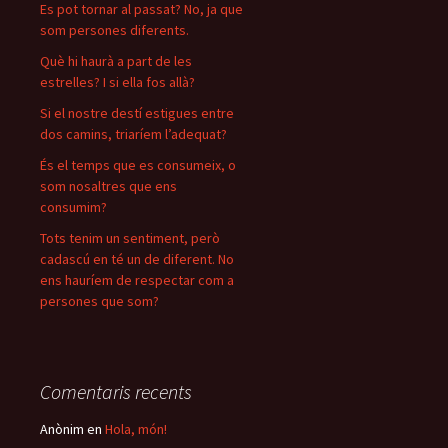
Es pot tornar al passat? No, ja que
som persones diferents.
Què hi haurà a part de les
estrelles? I si ella fos allà?
Si el nostre destí estigues entre
dos camins, triaríem l’adequat?
És el temps que es consumeix, o
som nosaltres que ens
consumim?
Tots tenim un sentiment, però
cadascú en té un de diferent. No
ens hauríem de respectar com a
persones que som?
Comentaris recents
Anònim
en
Hola, món!