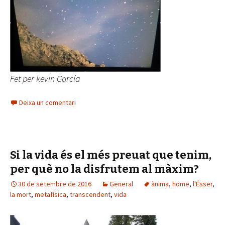
Fet per kevin García
Deixa un comentari
Si la vida és el més preuat que tenim,
per què no la disfrutem al màxim?
30 de setembre de 2016
General
ànima
,
home
,
l'Ésser
,
la mort
,
metafísica
,
transcendent
,
vida