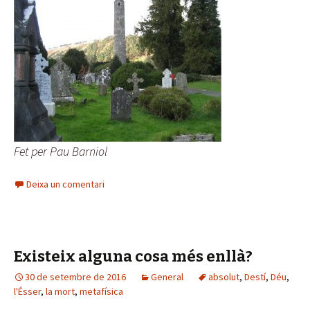
Fet per Pau Barniol
Deixa un comentari
Existeix alguna cosa més enllà?
30 de setembre de 2016
General
absolut
,
Destí
,
Déu
,
l'Ésser
,
la mort
,
metafísica