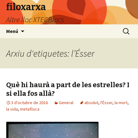
filoxarxa
Altre lloc XTECBlocs
Vés
Cerca:
Menú
al
contingut
Arxiu d'etiquetes: l’Ésser
Què hi haurà a part de les estrelles? I
si ella fos allà?
3 d'octubre de 2016
General
absolut
,
l'Ésser
,
la mort
,
la vida
,
metafísica