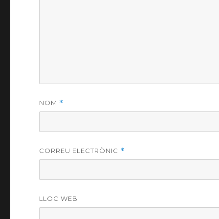
NOM
*
CORREU ELECTRÒNIC
*
LLOC WEB