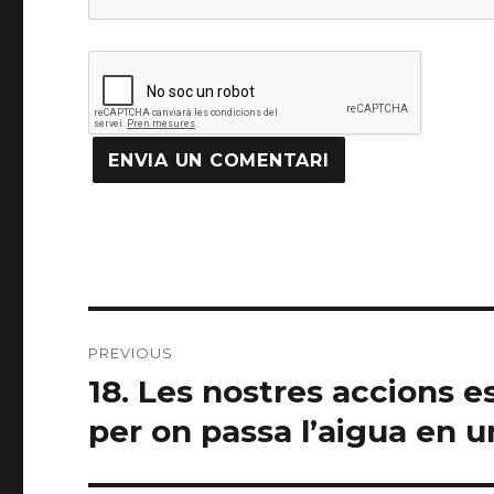
Navegació
PREVIOUS
d'articles
18. Les nostres accions 
Previous
post:
per on passa l’aigua en u