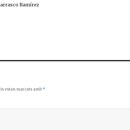
Carrasco Ramírez
C
o
m
p
ar
te
ix
ris estan marcats amb
*