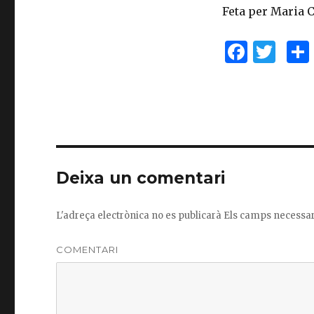
Feta per Maria 
F
T
a
w
c
it
e
te
b
r
o
Deixa un comentari
o
k
L'adreça electrònica no es publicarà
Els camps necessa
COMENTARI