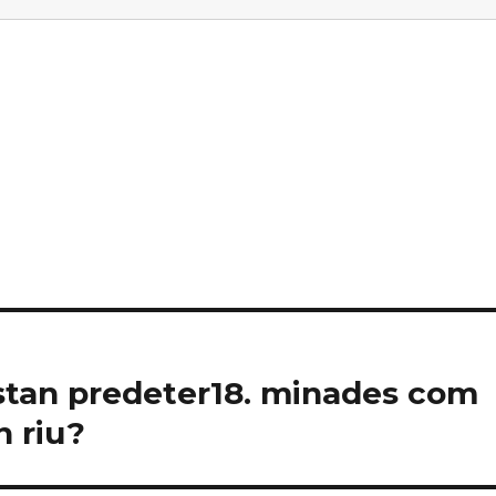
estan predeter18. minades com
n riu?