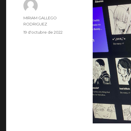
Author
MIRIAM GALLEGO
RODRIGUEZ
Posted
19 d'octubre de 2022
on