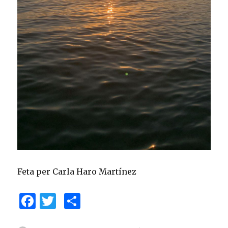
Feta per Carla Haro Martínez
F
T
C
a
w
o