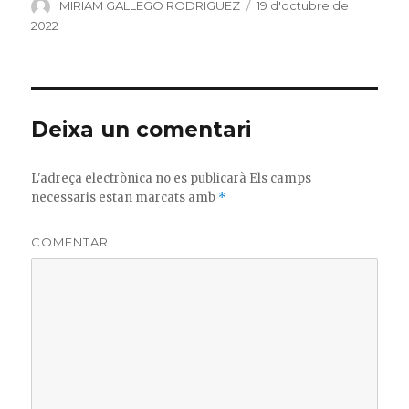
c
it
m
Author
MIRIAM GALLEGO RODRIGUEZ
Posted
19 d'octubre de
on
2022
e
te
p
b
r
ar
o
te
o
ix
Deixa un comentari
k
L'adreça electrònica no es publicarà
Els camps
necessaris estan marcats amb
*
COMENTARI