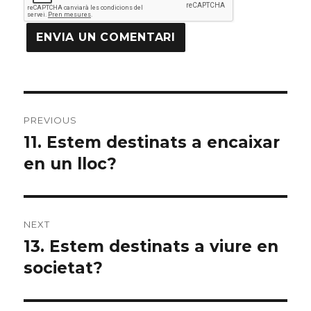
Navegació
PREVIOUS
d'articles
11. Estem destinats a encaixar
Previous
en un lloc?
post:
NEXT
13. Estem destinats a viure en
Next
societat?
post: