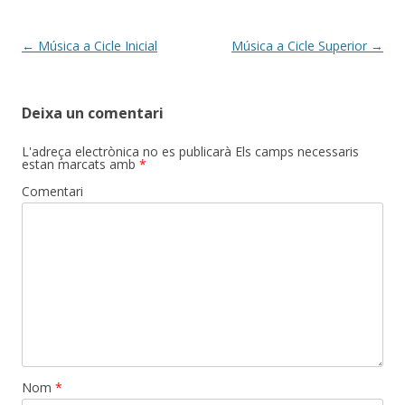
Post
←
Música a Cicle Inicial
Música a Cicle Superior
→
navigation
Deixa un comentari
L'adreça electrònica no es publicarà
Els camps necessaris
estan marcats amb
*
Comentari
Nom
*