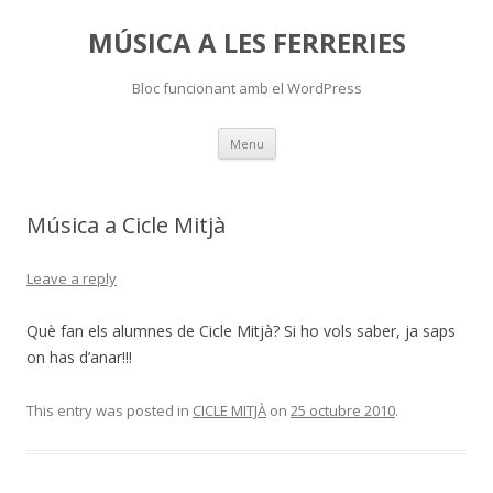
MÚSICA A LES FERRERIES
Bloc funcionant amb el WordPress
Skip
Menu
to
content
Música a Cicle Mitjà
Leave a reply
Què fan els alumnes de Cicle Mitjà? Si ho vols saber, ja saps
on has d’anar!!!
This entry was posted in
CICLE MITJÀ
on
25 octubre 2010
.