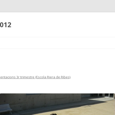
2012
Skip
to
content
entacions 3r trimestre (Escola Riera de Ribes)
.