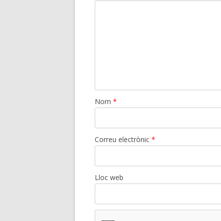
Nom
*
Correu electrònic
*
Lloc web