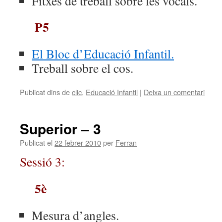
Fitxes de treball sobre les vocals.
P5
El Bloc d’Educació Infantil.
Treball sobre el cos.
Publicat dins de
clic
,
Educació Infantil
|
Deixa un comentari
Superior – 3
Publicat el
22 febrer 2010
per
Ferran
Sessió 3:
5è
Mesura d’angles.