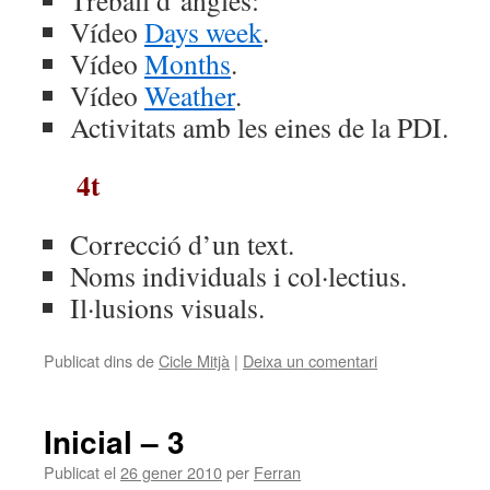
Treball d’anglès:
Vídeo
Days week
.
Vídeo
Months
.
Vídeo
Weather
.
Activitats amb les eines de la PDI.
4t
Correcció d’un text.
Noms individuals i col·lectius.
Il·lusions visuals.
Publicat dins de
Cicle Mitjà
|
Deixa un comentari
Inicial – 3
Publicat el
26 gener 2010
per
Ferran