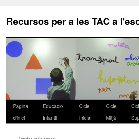
Recursos per a les TAC a l'es
Pàgina
Educació
Cicle
Cicle
Cic
Vés
d'inici
Infantil
Inicial
Mitjà
Sup
al
contingut
←
Articles més antics