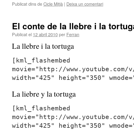
Publicat dins de
Cicle Mitjà
|
Deixa un comentari
El conte de la llebre i la tortug
Publicat el
12 abril 2010
per
Ferran
La llebre i la tortuga
[kml_flashembed
movie="http://www.youtube.com/v
width="425" height="350" wmode=
La liebre y la tortuga
[kml_flashembed
movie="http://www.youtube.com/v
width="425" height="350" wmode=