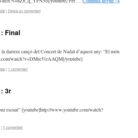
m/watch?v=nZ8_q_YPN5o[/youtube] Per …
Continua llegint
→
dal
|
Deixa un comentari
: Final
ta la darrera cançó del Concert de Nadal d’aquest any: “El món
ube.com/watch?v=DMre51rAAQM[/youtube]
dal
|
1 comentari
: 3r
moni escuat” [youtube]http://www.youtube.com/watch?
l
|
1 comentari