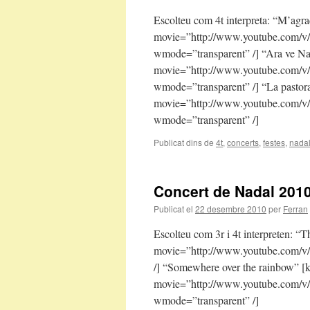
Escolteu com 4t interpreta: “M’agr
movie=”http://www.youtube.com/
wmode=”transparent” /] “Ara ve N
movie=”http://www.youtube.com/
wmode=”transparent” /] “La pastor
movie=”http://www.youtube.com/
wmode=”transparent” /]
Publicat dins de
4t
,
concerts
,
festes
,
nada
Concert de Nadal 2010:
Publicat el
22 desembre 2010
per
Ferran
Escolteu com 3r i 4t interpreten: 
movie=”http://www.youtube.com/v
/] “Somewhere over the rainbow” 
movie=”http://www.youtube.com/
wmode=”transparent” /]