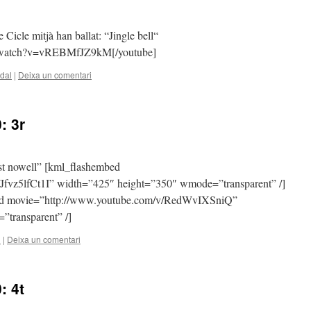
 Cicle mitjà han ballat: “Jingle bell“
m/watch?v=vREBMfJZ9kM[/youtube]
dal
|
Deixa un comentari
: 3r
rst nowell” [kml_flashembed
Jfvz5lfCt1I” width=”425″ height=”350″ wmode=”transparent” /]
bed movie=”http://www.youtube.com/v/RedWvIXSniQ”
transparent” /]
l
|
Deixa un comentari
: 4t