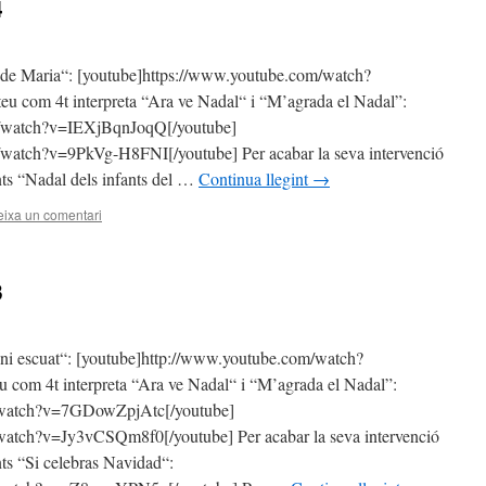
4
et de Maria“: [youtube]https://www.youtube.com/watch?
com 4t interpreta “Ara ve Nadal“ i “M’agrada el Nadal”:
m/watch?v=IEXjBqnJoqQ[/youtube]
watch?v=9PkVg-H8FNI[/youtube] Per acabar la seva intervenció
unts “Nadal dels infants del …
Continua llegint
→
ixa un comentari
3
oni escuat“: [youtube]http://www.youtube.com/watch?
com 4t interpreta “Ara ve Nadal“ i “M’agrada el Nadal”:
/watch?v=7GDowZpjAtc[/youtube]
watch?v=Jy3vCSQm8f0[/youtube] Per acabar la seva intervenció
unts “Si celebras Navidad“: