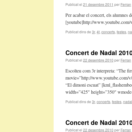
Publicat el
21 desembre 2011
per
Ferran
Per acabar el concert, els alumnes de
[youtube]http://www.youtube.co
Publicat dins de
3r
,
4t
,
concerts
,
festes
,
na
Concert de Nadal 2010
Publicat el
22 desembre 2010
per
Ferran
Escolteu com 3r interpreta: “The fi
movie=”http://www.youtube.com/v/
“El dimoni escuat” [kml_flashem
width=”425″ height=”350″ wmode=”
Publicat dins de
3r
,
concerts
,
festes
,
nada
Concert de Nadal 2010
Publicat el
22 desembre 2010
per
Ferran