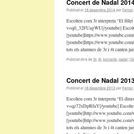
Concert de Nadal 201
Publicat el
18 desembre 2014
per
Ferran
Escolteu com 3r interpreta “El fill
v=q0_32FUagWU[/youtube] Escolteu 
[youtube]https://www.youtube.co
[youtube]https://www.youtube.com/
tots els alumnes de 3r i 4t canten j
Publicat dins de
3r
,
4t
,
concerts
,
nadal
|
De
Concert de Nadal 201
Publicat el
18 desembre 2013
per
Ferran
Escolteu com 3r interpreta “El dim
v=qz72xDpRfaY[/youtube] Escolteu 
[youtube]http://www.youtube.com
[youtube]http://www.youtube.com/
tots els alumnes de 3r i 4t canten j