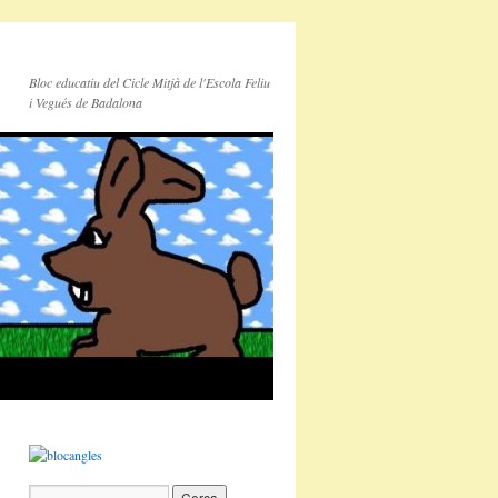
Bloc educatiu del Cicle Mitjà de l'Escola Feliu
i Vegués de Badalona