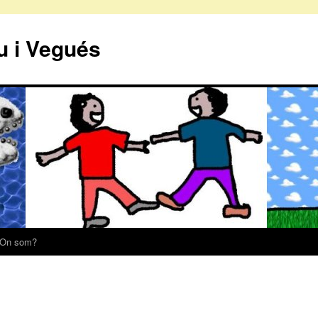
iu i Vegués
On som?