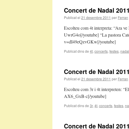
Concert de Nadal 2011
Publicat el
21 desembre 2011
per
Ferran
Escolteu com 4t interpreta: “Ara 
UwrG4o[/youtube] “La pastora Cat
v=dI49eQzvGKw[/youtube]
Publicat dins de
4t
,
concerts
,
festes
,
nada
Concert de Nadal 2011:
Publicat el
21 desembre 2011
per
Ferran
Escolteu com 3r i 4t interpreten: “
AX6_GxB-c[/youtube]
Publicat dins de
3r
,
4t
,
concerts
,
festes
,
na
Concert de Nadal 2011