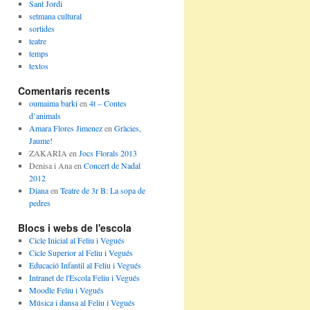
Sant Jordi
setmana cultural
sortides
teatre
temps
textos
Comentaris recents
oumaima barki
en
4t – Contes
d’animals
Amara Flores Jimenez
en
Gràcies,
Jaume!
ZAKARIA
en
Jocs Florals 2013
Denisa i Ana
en
Concert de Nadal
2012
Diana
en
Teatre de 3r B: La sopa de
pedres
Blocs i webs de l'escola
Cicle Inicial al Feliu i Vegués
Cicle Superior al Feliu i Vegués
Educació Infantil al Feliu i Vegués
Intranet de l'Escola Feliu i Vegués
Moodle Feliu i Vegués
Música i dansa al Feliu i Vegués