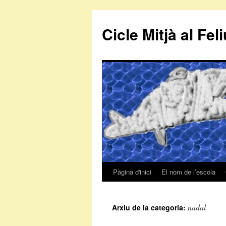
Cicle Mitjà al Fel
Pàgina d'inici
El nom de l’escola
Vés
al
nadal
Arxiu de la categoria:
contingut