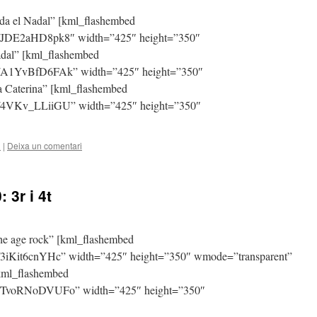
ada el Nadal” [kml_flashembed
v/JDE2aHD8pk8″ width=”425″ height=”350″
adal” [kml_flashembed
v/A1YvBfD6FAk” width=”425″ height=”350″
a Caterina” [kml_flashembed
v/4VKv_LLiiGU” width=”425″ height=”350″
l
|
Deixa un comentari
 3r i 4t
“The age rock” [kml_flashembed
/3iKit6cnYHc” width=”425″ height=”350″ wmode=”transparent”
[kml_flashembed
v/TvoRNoDVUFo” width=”425″ height=”350″