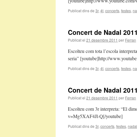
[youtube]http://www.youtube.co
Publicat dins de
3r
,
4t
,
concerts
,
festes
,
na
Concert de Nadal 2011
Publicat el
21 desembre 2011
per
Ferran
Escolteu com tota l’escola interpre
seria” [youtube]http://www.yout
Publicat dins de
3r
,
4t
,
concerts
,
festes
,
na
Concert de Nadal 2011
Publicat el
21 desembre 2011
per
Ferran
Escolteu com 3r interpreta: “El di
v=Mg5XAF4Jl-Q[/youtube]
Publicat dins de
3r
,
concerts
,
festes
,
nada