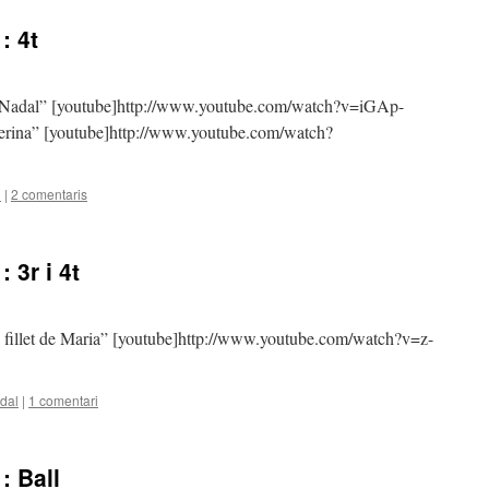
: 4t
ve Nadal” [youtube]http://www.youtube.com/watch?v=iGAp-
erina” [youtube]http://www.youtube.com/watch?
l
|
2 comentaris
 3r i 4t
El fillet de Maria” [youtube]http://www.youtube.com/watch?v=z-
dal
|
1 comentari
: Ball