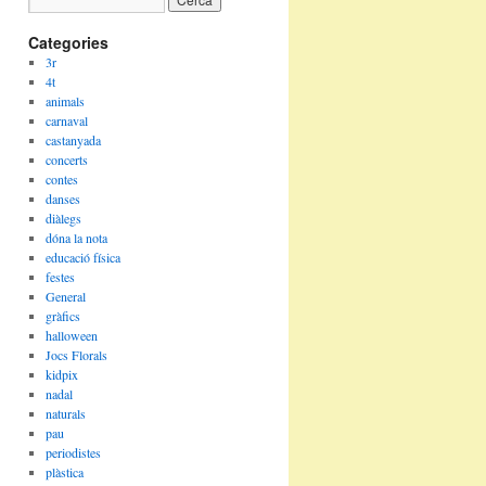
Categories
3r
4t
animals
carnaval
castanyada
concerts
contes
danses
diàlegs
dóna la nota
educació física
festes
General
gràfics
halloween
Jocs Florals
kidpix
nadal
naturals
pau
periodistes
plàstica