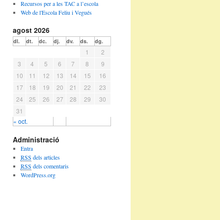
Recursos per a les TAC a l’escola
Web de l'Escola Feliu i Vegués
agost 2026
dl.
dt.
dc.
dj.
dv.
ds.
dg.
1
2
3
4
5
6
7
8
9
10
11
12
13
14
15
16
17
18
19
20
21
22
23
24
25
26
27
28
29
30
31
« oct.
Administració
Entra
RSS
dels articles
RSS
dels comentaris
WordPress.org