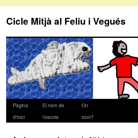
Cicle Mitjà al Feliu i Vegués
Pàgina
El nom de
On
Vés
d'inici
l’escola
som?
al
contingut