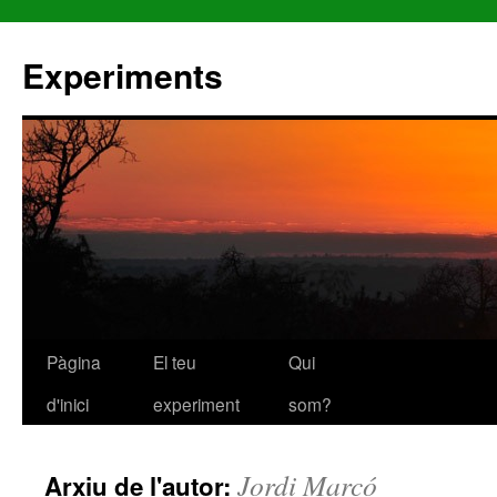
Experiments
Pàgina
El teu
Qui
Vés
d'inici
experiment
som?
al
contingut
Jordi Marcó
Arxiu de l'autor: