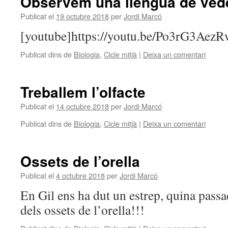
Observem una llengua de vede
Publicat el
19 octubre 2018
per
Jordi Marcó
[youtube]https://youtu.be/Po3rG3AezR
Publicat dins de
Biologia
,
Cicle mitjà
|
Deixa un comentari
Treballem l’olfacte
Publicat el
14 octubre 2018
per
Jordi Marcó
Publicat dins de
Biologia
,
Cicle mitjà
|
Deixa un comentari
Ossets de l’orella
Publicat el
4 octubre 2018
per
Jordi Marcó
En Gil ens ha dut un estrep, quina pass
dels ossets de l’orella!!!