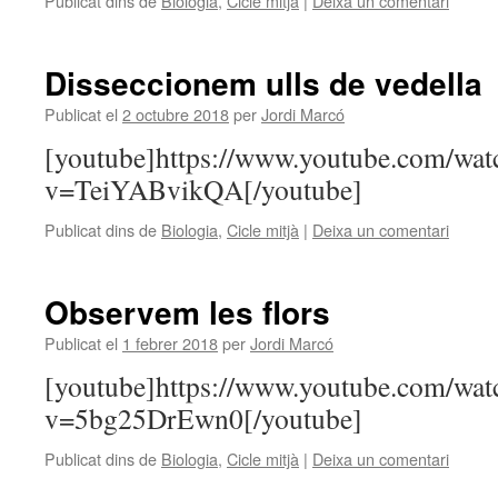
Publicat dins de
Biologia
,
Cicle mitjà
|
Deixa un comentari
Disseccionem ulls de vedella
Publicat el
2 octubre 2018
per
Jordi Marcó
[youtube]https://www.youtube.com/wat
v=TeiYABvikQA[/youtube]
Publicat dins de
Biologia
,
Cicle mitjà
|
Deixa un comentari
Observem les flors
Publicat el
1 febrer 2018
per
Jordi Marcó
[youtube]https://www.youtube.com/wat
v=5bg25DrEwn0[/youtube]
Publicat dins de
Biologia
,
Cicle mitjà
|
Deixa un comentari