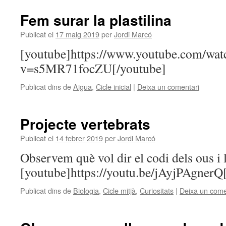
Fem surar la plastilina
Publicat el
17 maig 2019
per
Jordi Marcó
[youtube]https://www.youtube.com/wat
v=s5MR71focZU[/youtube]
Publicat dins de
Aigua
,
Cicle inicial
|
Deixa un comentari
Projecte vertebrats
Publicat el
14 febrer 2019
per
Jordi Marcó
Observem què vol dir el codi dels ous i 
[youtube]https://youtu.be/jAyjPAgnerQ
Publicat dins de
Biologia
,
Cicle mitjà
,
Curiositats
|
Deixa un come