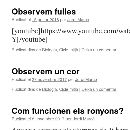
Observem fulles
Publicat el
15 gener 2018
per
Jordi Marcó
[youtube]https://www.youtube.com/w
Y[/youtube]
Publicat dins de
Biologia
,
Cicle mitjà
|
Deixa un comentari
Observem un cor
Publicat el
27 novembre 2017
per
Jordi Marcó
Publicat dins de
Biologia
,
Cicle mitjà
|
Deixa un comentari
Com funcionen els ronyons?
Publicat el
8 novembre 2017
per
Jordi Marcó
Aquesta setmana els alumnes de 4t hem e