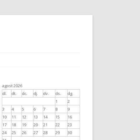
agost 2026
dl.
dt.
dc.
dj.
dv.
ds.
dg.
1
2
3
4
5
6
7
8
9
10
11
12
13
14
15
16
17
18
19
20
21
22
23
24
25
26
27
28
29
30