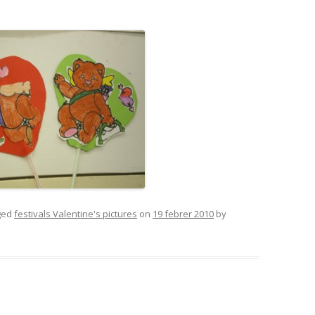
ged
festivals Valentine's pictures
on
19 febrer 2010
by