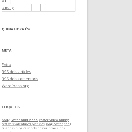
31
« maig
QUINA HORA ÉS?
META
Entra
RSS
dels articles
RSS
dels comentaris
WordPress.org
ETIQUETES
body
Easter hunt video
easter video bunny
festivals Valentine's pictures
song easter
song
friendship lyrics
sports poster
time clock