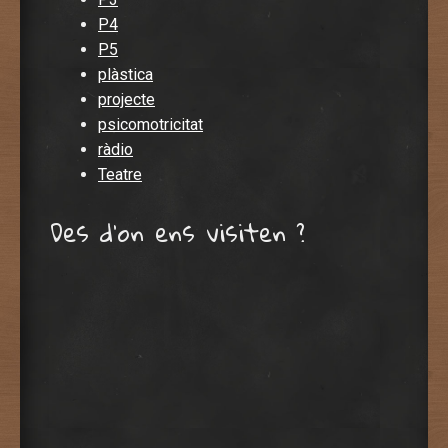
P4
P5
plàstica
projecte
psicomotricitat
ràdio
Teatre
Des d’on ens visiten ?