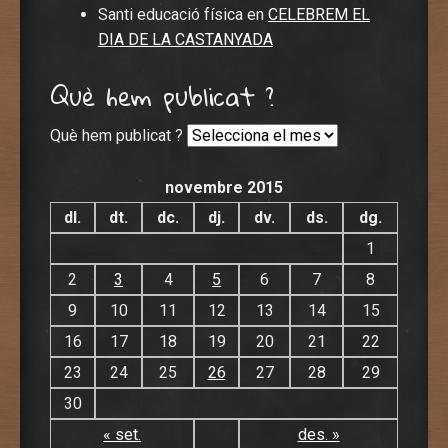
Santi educació física
en
CELEBREM EL
DIA DE LA CASTANYADA
Què hem publicat ?
Què hem publicat ?
novembre 2015
dl.
dt.
dc.
dj.
dv.
ds.
dg.
1
2
3
4
5
6
7
8
9
10
11
12
13
14
15
16
17
18
19
20
21
22
23
24
25
26
27
28
29
30
« set.
des. »