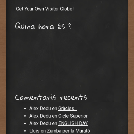
Get Your Own Visitor Globe!
Quina hora és ?
Comentaris recents
Alex Dedu
en
Gràcies…
Alex Dedu
en
Cicle Superior
Alex Dedu
en
ENGLISH DAY
Lluis
en
Zumba per la Marató