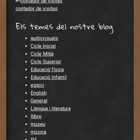
contador de visitas
Els temes del nostre blog
audiovisuals
Cicle Inicial
Cicle Mitjà
Cicle Superior
Educació física
Educació Infantil
egipci
English
General
Llengua i literatura
llibre
museu
música
P3