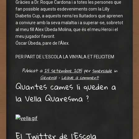
Gràcies a Dr. Roque Cardona i a totes les persones que
fan possible aquests esdeveniments com la Lilly
Diabetis Cup, a aquests nens/es lluitadors que aprenen
a conviure amb la seva malaltia i a superar-se, sobretot
al meu fill Alex Úbeda Molina, que és el meu Heroi i el
meu jugador favorit.
Óscar Úbeda, pare de l’Álex.
PER PART DE L’ESCOLA LA VINYALA ET FELICITEM
Publicat a
25 setembre 2015
per
smercade
in
General
•
Leave a comment
Quantes cames li queden a
la Vella Quaresma ?
El Twitter de l’Escola