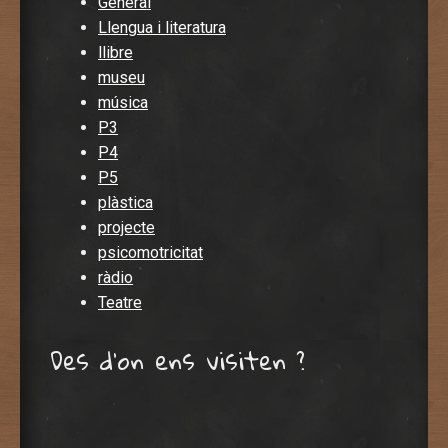
General
Llengua i literatura
llibre
museu
música
P3
P4
P5
plàstica
projecte
psicomotricitat
ràdio
Teatre
Des d’on ens visiten ?