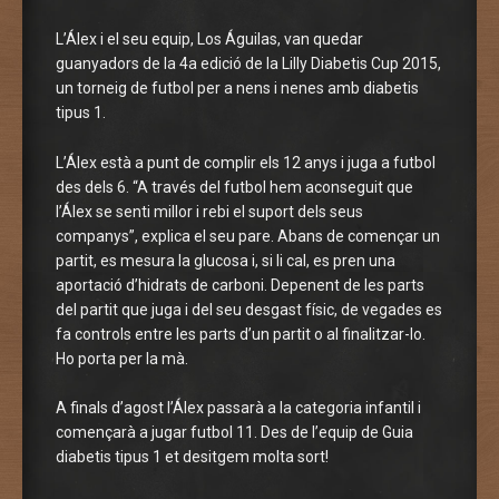
L’Álex i el seu equip, Los Águilas, van quedar
guanyadors de la 4a edició de la Lilly Diabetis Cup 2015,
un torneig de futbol per a nens i nenes amb diabetis
tipus 1.
L’Álex està a punt de complir els 12 anys i juga a futbol
des dels 6. “A través del futbol hem aconseguit que
l’Álex se senti millor i rebi el suport dels seus
companys”, explica el seu pare. Abans de començar un
partit, es mesura la glucosa i, si li cal, es pren una
aportació d’hidrats de carboni. Depenent de les parts
del partit que juga i del seu desgast físic, de vegades es
fa controls entre les parts d’un partit o al finalitzar-lo.
Ho porta per la mà.
A finals d’agost l’Álex passarà a la categoria infantil i
començarà a jugar futbol 11. Des de l’equip de Guia
diabetis tipus 1 et desitgem molta sort!