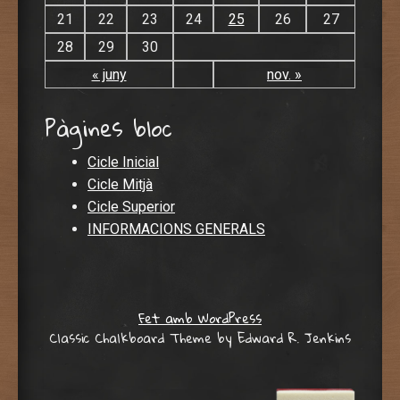
21
22
23
24
25
26
27
28
29
30
« juny
nov. »
Pàgines bloc
Cicle Inicial
Cicle Mitjà
Cicle Superior
INFORMACIONS GENERALS
Fet amb WordPress
Classic Chalkboard Theme by Edward R. Jenkins