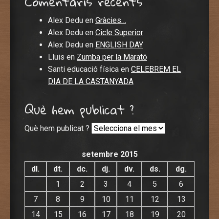
Comentaris recents
Alex Dedu
en
Gràcies…
Alex Dedu
en
Cicle Superior
Alex Dedu
en
ENGLISH DAY
Lluis
en
Zumba per la Marató
Santi educació física
en
CELEBREM EL
DIA DE LA CASTANYADA
Què hem publicat ?
Què hem publicat ?
setembre 2015
dl.
dt.
dc.
dj.
dv.
ds.
dg.
1
2
3
4
5
6
7
8
9
10
11
12
13
14
15
16
17
18
19
20