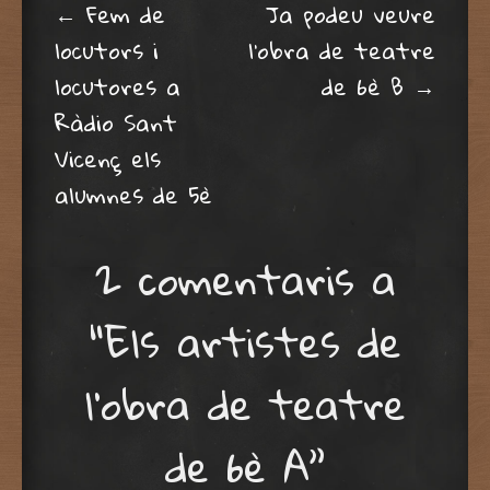
Post navigation
←
Fem de
Ja podeu veure
locutors i
l’obra de teatre
locutores a
de 6è B
→
Ràdio Sant
Vicenç els
alumnes de 5è
2 comentaris a
“
Els artistes de
l’obra de teatre
de 6è A
”