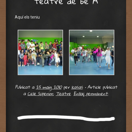
teatre de 6è A
Aquí els teniu
Publicat a
25 maig 2010
per
lcasas
•
Article publicat
a
Cicle Superior
,
Teatre
.
Enllaç permanent
.