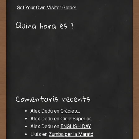
Get Your Own Visitor Globe!
Quina hora és ?
Comentaris recents
Alex Dedu
en
Gràcies…
Alex Dedu
en
Cicle Superior
Alex Dedu
en
ENGLISH DAY
Lluis
en
Zumba per la Marató