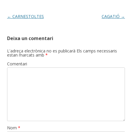
Post
←
CARNESTOLTES
CAGATIÓ
→
navigation
Deixa un comentari
L'adreça electrònica no es publicarà
Els camps necessaris
estan marcats amb
*
Comentari
Nom
*