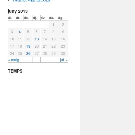
PÀGINA WEB ESCOLA
juny 2013
dl.
dt.
dc.
dj.
dv.
ds.
dg.
1
2
3
4
5
6
7
8
9
10
11
12
13
14
15
16
17
18
19
20
21
22
23
24
25
26
27
28
29
30
« maig
jul. »
TEMPS