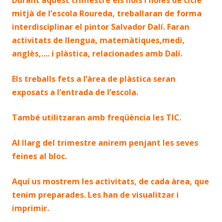
Durant aquest trimestre els nois i noies de cicle
mitjà de l’escola Roureda, treballaran de forma
interdisciplinar el pintor Salvador Dalí. Faran
activitats de llengua, matemàtiques,medi,
anglès,…. i plàstica, relacionades amb Dalí.
Els treballs fets a l’àrea de plàstica seran
exposats a l’entrada de l’escola.
També utilitzaran amb
freqüència
les TIC.
Al llarg del trimestre anirem penjant les seves
feines al bloc.
Aquí us mostrem les activitats, de cada àrea, que
tenim preparades. Les han de visualitzar i
imprimir.