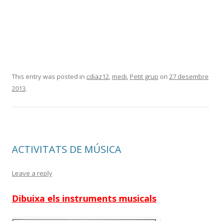
This entry was posted in
cdiaz12
,
medi
,
Petit grup
on
27 desembre
2013
.
ACTIVITATS DE MÚSICA
Leave a reply
Dibuixa els instruments musicals