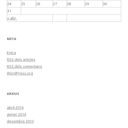
24
25
26
27
28
29
30
31
« abr.
META
Entra
RSS
dels articles
RSS
dels comentaris
WordPress.org
ARXIUS
abril 2014
gener 2014
desembre 2013