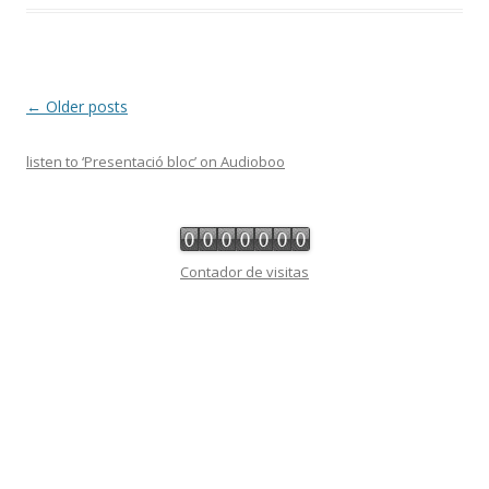
Post
←
Older posts
navigation
listen to ‘Presentació bloc’ on Audioboo
Contador de visitas