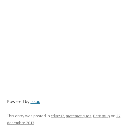
Powered by
Issuu
This entry was posted in
cdiaz12
,
matemàtiques
,
Petit grup
on
27
desembre 2013
.