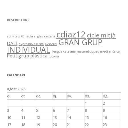
DESCRIPTORS
cdiaz12
cicle mitjà
activitats PDI
aula angles
castellà
GRAN GRUP
DALÍ
expressió escrita
General
INDIVIDUAL
llengua catalana
matemàtiques
medi
música
Petit grup
plàstica
tutoria
CALENDARI
agost 2026
dl.
dt.
dc.
dj.
dv.
ds.
dg.
1
2
3
4
5
6
7
8
9
10
11
12
13
14
15
16
17
18
19
20
21
22
23