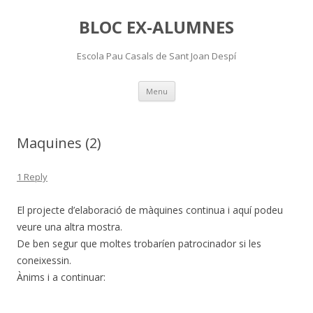
BLOC EX-ALUMNES
Escola Pau Casals de Sant Joan Despí
Skip
Menu
to
content
Maquines (2)
1 Reply
El projecte d’elaboració de màquines continua i aquí podeu
veure una altra mostra.
De ben segur que moltes trobaríen patrocinador si les
coneixessin.
Ànims i a continuar: