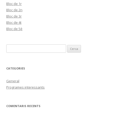
Bloc de 1r
Bloc de 2n
Bloc de 3r
Bloc de 4t
Bloc de 5è
C
e
r
c
CATEGORIES
a
:
General
Programes interessants
COMENTARIS RECENTS