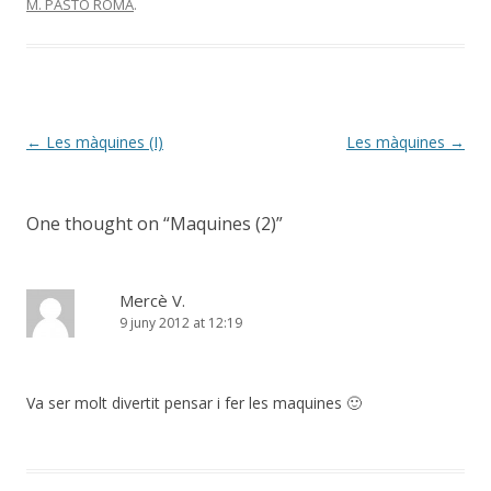
M. PASTO ROMA
.
Post
←
Les màquines (I)
Les màquines
→
navigation
One thought on “
Maquines (2)
”
Mercè V.
9 juny 2012 at 12:19
Va ser molt divertit pensar i fer les maquines 🙂