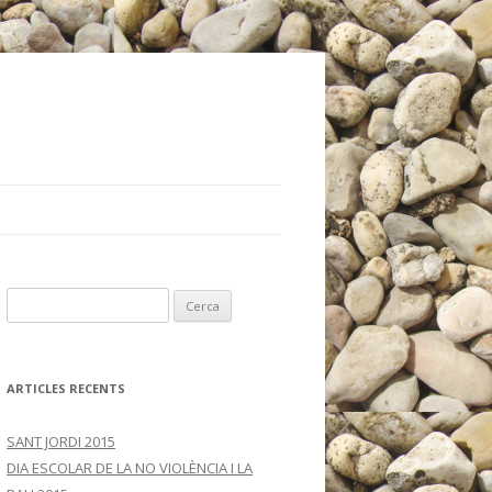
C
e
r
c
ARTICLES RECENTS
a
:
SANT JORDI 2015
DIA ESCOLAR DE LA NO VIOLÈNCIA I LA