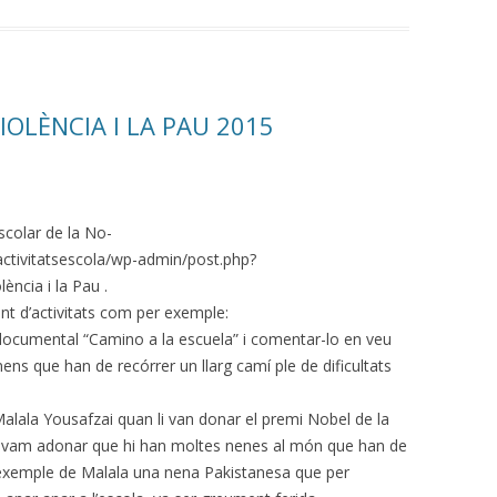
IOLÈNCIA I LA PAU 2015
scolar de la No-
activitatsescola/wp-admin/post.php?
ncia i la Pau .
t d’activitats com per exemple:
el documental “Camino a la escuela” i comentar-lo en veu
nens que han de recórrer un llarg camí ple de dificultats
alala Yousafzai quan li van donar el premi Nobel de la
ns vam adonar que hi han moltes nenes al món que han de
ar l’exemple de Malala una nena Pakistanesa que per