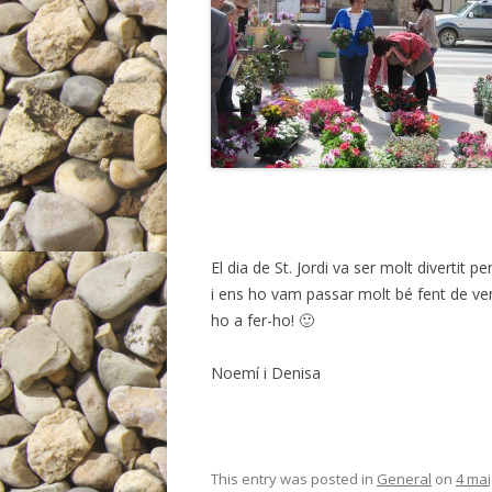
El dia de St. Jordi va ser molt divertit p
i ens ho vam passar molt bé fent de ven
ho a fer-ho! 🙂
Noemí i Denisa
This entry was posted in
General
on
4 mai