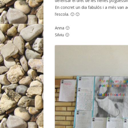
defensar el dret de les nenes poguessin 
En concret un dia fabulós i a més van a
l’escola. 🙂 🙂
Anna 🙂
Silviu 🙂