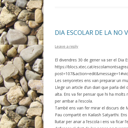
DIA ESCOLAR DE LA NO V
Leave a reply
El divendres 30 de gener va ser el Dia E
https://blocs.xtec.cat/escolamontsagre
post=107&action=edit&message=1#violè
Les senyoretes ens van preparar un mun
Llegir un article d’un diari que parla d
alta. Ens va fer pensar que hi ha molts 
per arribar a l’escola.
També ens van fer mirar el discurs de M
Pau compartit en Kailash Satyarthi. E
lluitar per anar a l’escola i ens va fic