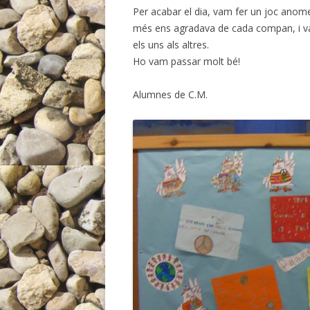
Per acabar el dia, vam fer un joc anome
més ens agradava de cada compan, i va
els uns als altres.
Ho vam passar molt bé!
Alumnes de C.M.