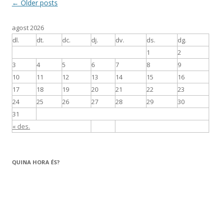
Post
←
Older posts
navigation
agost 2026
dl.
dt.
dc.
dj.
dv.
ds.
dg.
1
2
3
4
5
6
7
8
9
10
11
12
13
14
15
16
17
18
19
20
21
22
23
24
25
26
27
28
29
30
31
« des.
QUINA HORA ÉS?