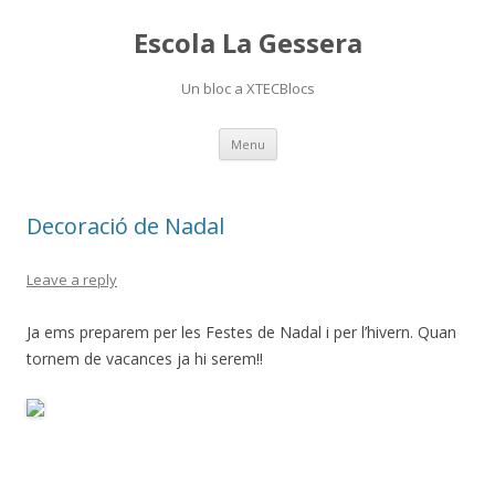
Escola La Gessera
Un bloc a XTECBlocs
Skip
Menu
to
content
Decoració de Nadal
Leave a reply
Ja ems preparem per les Festes de Nadal i per l’hivern. Quan
tornem de vacances ja hi serem!!