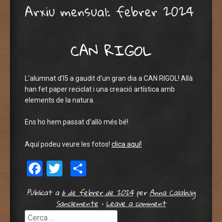
Arxiu mensual:
febrer 2024
CAN RIGOL
L’alumnat d’I5 a gaudit d’un gran dia a CAN RIGOL! Allà
han fet paper reciclat i una creació artística amb
elements de la natura.
Ens ho hem passat d’allò més bé!
Aquí podeu veure les fotos!
clica aquí!
Facebook
Twitter
Comparteix
Publicat a
6 de febrer de 2024
per
Anna Calabuig
Sanclemente
•
Leave a comment
Cerca