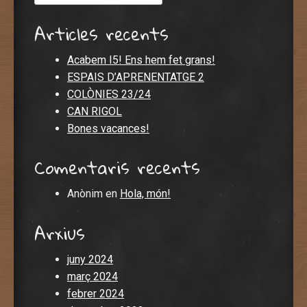
Articles recents
Acabem I5! Ens hem fet grans!
ESPAIS D’APRENENTATGE 2
COLÒNIES 23/24
CAN RIGOL
Bones vacances!
Comentaris recents
Anònim
en
Hola, món!
Arxius
juny 2024
març 2024
febrer 2024