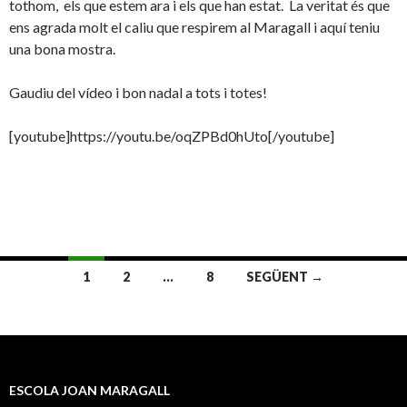
tothom, els que estem ara i els que han estat. La veritat és que
ens agrada molt el caliu que respirem al Maragall i aquí teniu
una bona mostra.
Gaudiu del vídeo i bon nadal a tots i totes!
[youtube]https://youtu.be/oqZPBd0hUto[/youtube]
1
2
…
8
SEGÜENT →
Navegació
pels
articles
ESCOLA JOAN MARAGALL