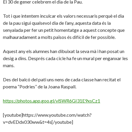
El 30 de gener celebrem el dia de la Pau.
Tot i que intentem inculcar els valors necessaris perquè el dia
de la pau sigui qualsevol dia de l’any, aquesta data és la
senyalada per fer un petit homentatge a aquest concepte que
malhauradament a molts països és difícil de fer possible.
Aquest any els alumnes han dibuixat la seva mà i han posat un
desig a dins. Després cada cicle ha fe un mural per enganxar les
mans.
Des del balcó del pati uns nens de cada classe han recitat el
poema “Podries” de la Joana Raspall.
https://photos.app.goo.gl/vlSWR6GI31E9xsCz1
[youtube]https://www.youtube.com/watch?
v=dvEDdx030ww&t=4s[/youtube]