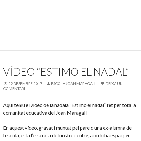
VÍDEO “ESTIMO EL NADAL”
22 DESEMBRE 2017
ESCOLA JOAN MARAGALL
DEIXA UN
COMENTARI
Aquí teniu el vídeo de la nadala “Estimo el nadal” fet per tota la
comunitat educativa del Joan Maragall.
En aquest vídeo, gravat i muntat pel pare d’una ex-alumna de
l’escola, està l’essència del nostre centre, a on hi ha espai per