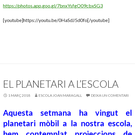
https://photos.app.goo.gl/7bnxYsfgO09cbxSG3
[youtube]https://youtu.be/0HaSdJ5d0fo[/youtube]
EL PLANETARI A L’ESCOLA
1 MARÇ 2018
ESCOLA JOAN MARAGALL
DEIXA UN COMENTARI
Aquesta setmana ha vingut el
planetari mòbil a la nostra escola,
hem contemplat projeccions de