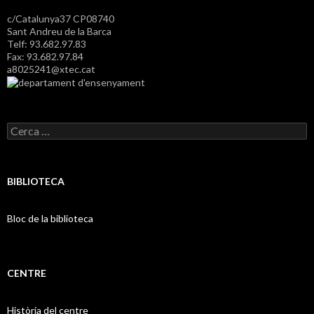
c/Catalunya37 CP08740
Sant Andreu de la Barca
Telf: 93.682.97.83
Fax: 93.682.97.84
a8025241@xtec.cat
C
e
r
c
a
BIBLIOTECA
:
Bloc de la biblioteca
CENTRE
Història del centre