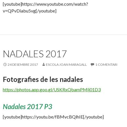
[youtube]https://www.youtube.com/watch?
v=QPvDiabu5vg[/youtube]
NADALES 2017
24 DESEMBRE 2017
ESCOLA JOAN MARAGALL
1 COMENTARI
Fotografies de les nadales
https://photos.app.goo.gl/USKRxQbamPMlj01D3
Nadales 2017 P3
[youtube]https://youtu.be/fBMvcBQlhIE[/youtube]