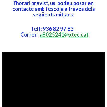
l’horari previst, us podeu posar en
contacte amb l’escola a través dels
següents mitjans:
Telf: 936 82 97 83
Correu:
a8025241@xtec.cat