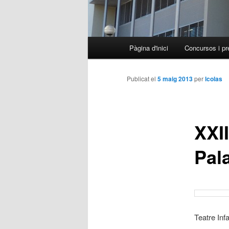
Menú
Pàgina d'inici
Concursos i pr
Aneu
principal
al
Publicat el
5 maig 2013
per
lcolas
contingut
XXII
principal
Pal
Teatre Inf