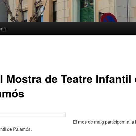
emis
I Mostra de Teatre Infantil
amós
El mes de maig participem a la
antil de Palamós.