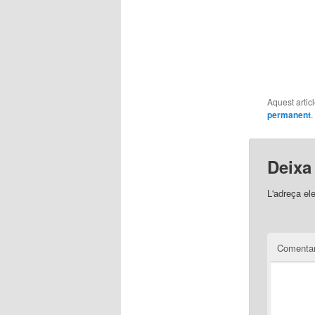
Aquest artic
permanent
.
Deixa
L'adreça el
Comentar