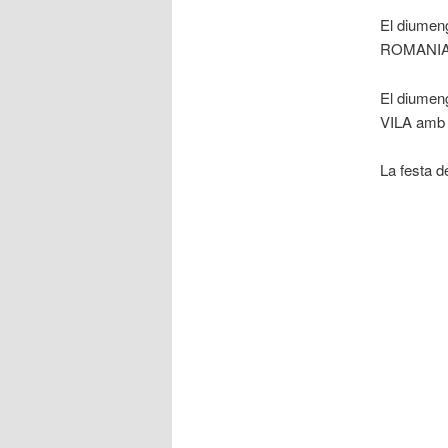
El diumeng
ROMANIAL 
El diumen
VILA amb l
La festa d