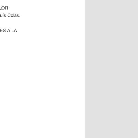
 FLOR
uís Colàs.
DES A LA