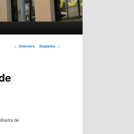
Navegació
←
Anteriors
Següents
→
pels
articles
 de
 Mostra de