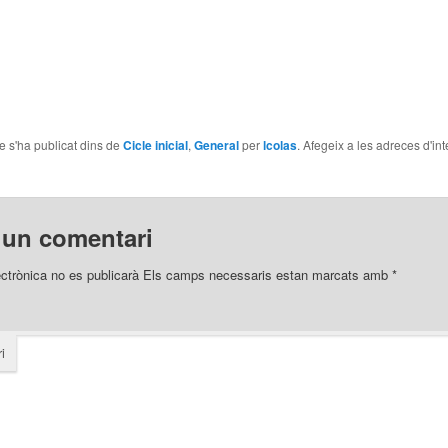
le s'ha publicat dins de
Cicle inicial
,
General
per
lcolas
. Afegeix a les adreces d'inte
 un comentari
ectrònica no es publicarà
Els camps necessaris estan marcats amb
*
i