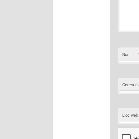
Nom
Correu el
Lloc web