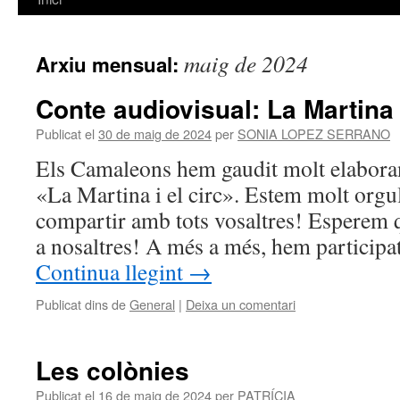
al
maig de 2024
Arxiu mensual:
contingut
Conte audiovisual: La Martina i
Publicat el
30 de maig de 2024
per
SONIA LOPEZ SERRANO
Els Camaleons hem gaudit molt elaboran
«La Martina i el circ». Estem molt orgu
compartir amb tots vosaltres! Esperem 
a nosaltres! A més a més, hem particip
Continua llegint
→
Publicat dins de
General
|
Deixa un comentari
Les colònies
Publicat el
16 de maig de 2024
per
PATRÍCIA