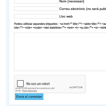
Nom (necessari)
Correu electrònic (no serà publ
Lloc web
Podeu utilitzar aquestes etiquetes : <a href="" title=""> <abbr title=""> 
cite=""> <cite> <code> <del datetime=""> <em> <i> <q cite=""> <s> <str