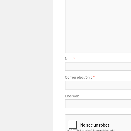
Nom
*
Correu electrònic
*
Lloc web