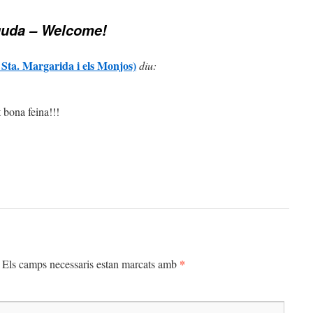
uda – Welcome!
 Sta. Margarida i els Monjos)
diu:
bona feina!!!
*
Els camps necessaris estan marcats amb