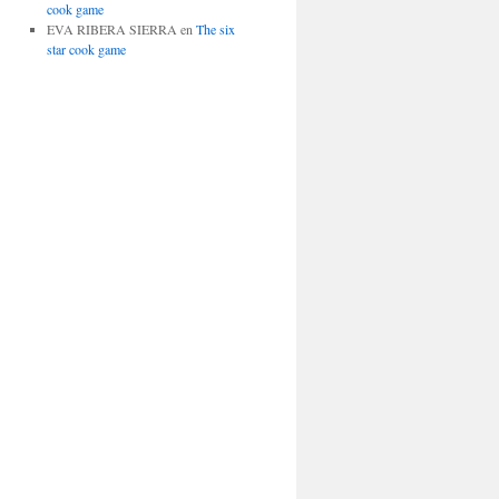
cook game
EVA RIBERA SIERRA
en
The six
star cook game