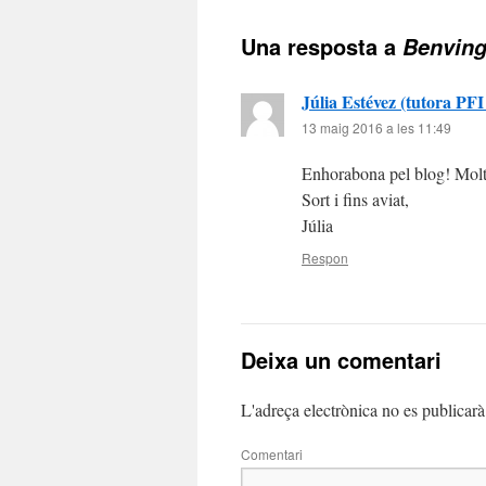
Una resposta a
Benving
Júlia Estévez (tutora PFI
13 maig 2016 a les 11:49
Enhorabona pel blog! Molt 
Sort i fins aviat,
Júlia
Respon
Deixa un comentari
L'adreça electrònica no es publicarà
Comentari