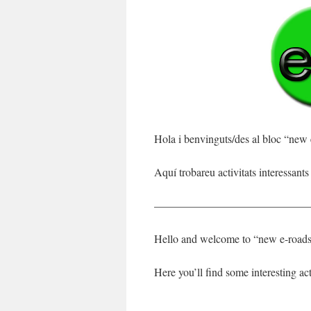
Hola i benvinguts/des al bloc “new 
Aquí trobareu activitats interessants 
——————————————
Hello and welcome to “new e-roads
Here you’ll find some interesting act