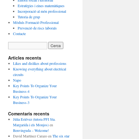
Entorn social i territorial
Estratègies i eines matemàtiques
Incorporació al món professional
Tutoria de grup
Mòduls Formació Professional
Prevenció de riscs laborals
Contacte
Articles recents
Likes and dislikes about professions
Knowing everything about electrical
circuits
Napo
Key Points To Organize Your
Business-4
Key Points To Organize Your
Business-3
Comentaris recents
Júlia Estévez (tutora PFI Sta.
Margarida i els Monjos)
en
Benvinguda – Welcome!
David Martínez Carazo
en
The six star