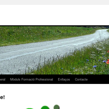
eral
Mòduls Formació Professional
Enllaços
Contacte
e!