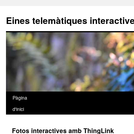
Eines telemàtiques interactiv
Pàgina
Vés
d'inici
al
contingut
Fotos interactives amb ThingLink