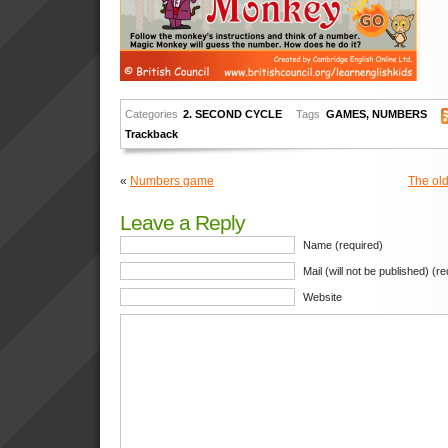
Categories
2. SECOND CYCLE
Tags
GAMES
,
NUMBERS
Trackback
«
Numbers game
The old
Leave a Reply
Name (required)
Mail (will not be published) (r
Website