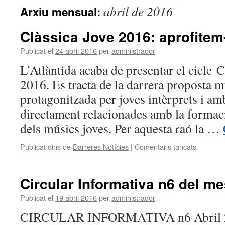
abril de 2016
Arxiu mensual:
Clàssica Jove 2016: aprofitem
Publicat el
24 abril 2016
per
administrador
L’Atlàntida acaba de presentar el cic
2016. Es tracta de la darrera proposta 
protagonitzada per joves intèrprets i a
directament relacionades amb la formaci
dels músics joves. Per aquesta raó la …
Publicat dins de
Darreres Notícies
|
Comentaris tancats
a
Clàssica
Jove
2016:
Circular Informativa n6 del me
aprofite
ho!
Publicat el
19 abril 2016
per
administrador
CIRCULAR INFORMATIVA n6 Abril