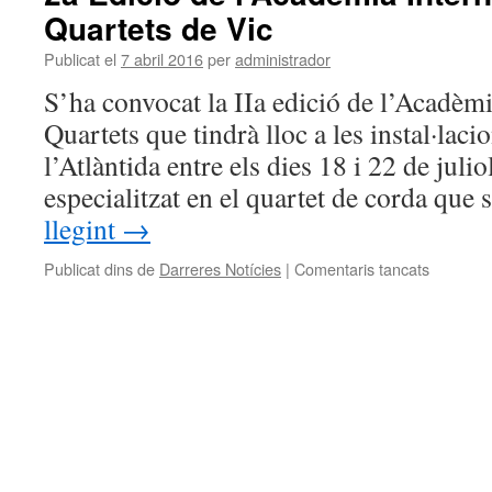
Quartets de Vic
sol·licitu
d’ajuts
Publicat el
7 abril 2016
per
administrador
socials
pel
S’ha convocat la IIa edició de l’Acadèm
curs
Quartets que tindrà lloc a les instal·laci
2016
–
l’Atlàntida entre els dies 18 i 22 de julio
2017
especialitzat en el quartet de corda que
llegint
→
Publicat dins de
Darreres Notícies
|
Comentaris tancats
a
2a
Edició
de
l’Acadèm
Internaci
de
Quartets
de
Vic