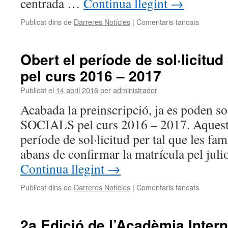
centrada …
Continua llegint
→
Publicat dins de
Darreres Notícies
|
Comentaris tancats
a
Èxit
de
Monstre
Obert el període de sol·licitud
i
pel curs 2016 – 2017
Princese
amb
Publicat el
14 abril 2016
per
administrador
Obeses
i
Acabada la preinscripció, ja es poden so
la
SOCIALS pel curs 2016 – 2017. Aquest 
Banda
emvic
període de sol·licitud per tal que les fam
abans de confirmar la matrícula pel juli
Continua llegint
→
Publicat dins de
Darreres Notícies
|
Comentaris tancats
a
Obert
el
període
2a Edició de l’Acadèmia Inter
de