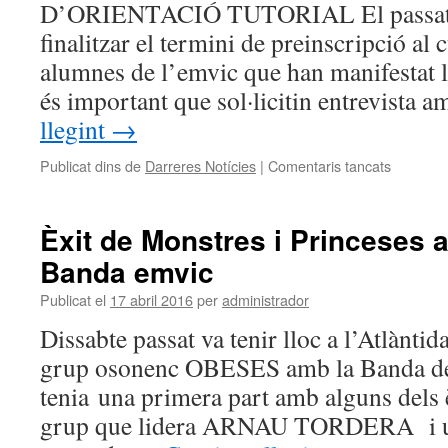
D’ORIENTACIÓ TUTORIAL El passat 
finalitzar el termini de preinscripció al
alumnes de l’emvic que han manifestat l
és important que sol·licitin entrevista 
llegint
→
Publicat dins de
Darreres Notícies
|
Comentaris tancats
a
Circular
Informat
n6
Èxit de Monstres i Princeses 
del
Banda emvic
mes
d’abril
Publicat el
17 abril 2016
per
administrador
Dissabte passat va tenir lloc a l’Atlàntid
grup osonenc OBESES amb la Banda de 
tenia una primera part amb alguns dels 
grup que lidera ARNAU TORDERA i un