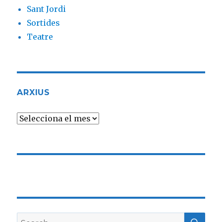
Sant Jordi
Sortides
Teatre
ARXIUS
Arxius
SE
Search