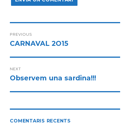
Navegació
PREVIOUS
d'articles
CARNAVAL 2O15
Previous
post:
NEXT
Observem una sardina!!!
Next
post:
COMENTARIS RECENTS