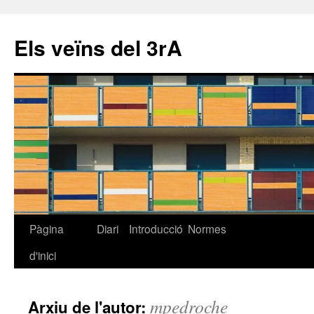
Els veïns del 3rA
Pàgina
Diari
Introducció
Normes
Vés
d'inici
al
contingut
mpedroche
Arxiu de l'autor: