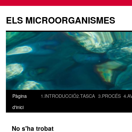
ELS MICROORGANISMES
Pàgina
1.INTRODUCCIÓ
2.TASCA
3.PROCÉS
4.A
Vés
d'inici
al
contingut
No s'ha trobat