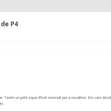
 de P4
Skip
to
content
r. Tenim un petit espai d’hort reservat per a nosaltres. Ens vam decidi
e).