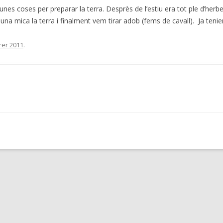
es coses per preparar la terra. Desprès de l’estiu era tot ple d’her
na mica la terra i finalment vem tirar adob (fems de cavall). Ja tenie
rer 2011
.