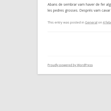
Abans de sembrar vam haver de fer algun
les pedres grosses. Després vam cavar u
This entry was posted in
General
on
4 feb
Proudly powered by WordPress