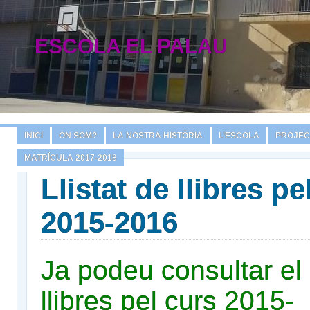
ESCOLA EL PALAU
INICI
ON SOM?
LA NOSTRA HISTÒRIA
L’ESCOLA
PROJEC
MATRÍCULA 2017-2018
Llistat de llibres pe
2015-2016
Ja podeu consultar el l
llibres pel curs 2015-