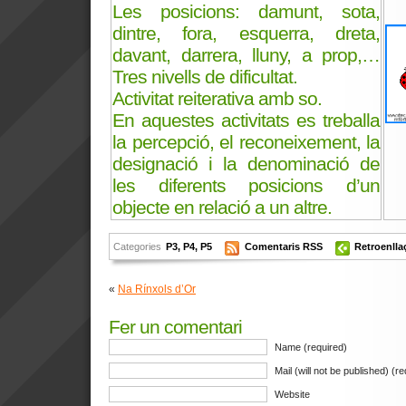
Les posicions: damunt, sota,
dintre, fora, esquerra, dreta,
davant, darrera, lluny, a prop,…
Tres nivells de dificultat.
Activitat reiterativa amb so.
En aquestes activitats es treballa
la percepció, el reconeixement, la
designació i la denominació de
les diferents posicions d’un
objecte en relació a un altre.
Categories
P3
,
P4
,
P5
Comentaris RSS
Retroenlla
«
Na Rínxols d’Or
Fer un comentari
Name (required)
Mail (will not be published) (r
Website