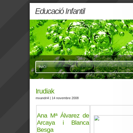
Educació Infantil
INICI
Irudiak
mxandri4
| 14 novembre 2008
Ana Mª Álvarez de
Arcaya i Blanca
Besga