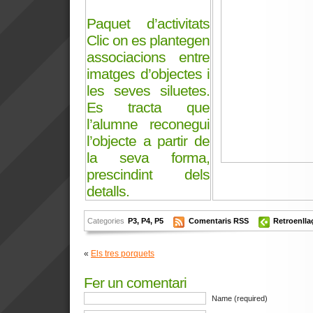
Paquet d’activitats
Clic on es plantegen
associacions entre
imatges d’objectes i
les seves siluetes.
Es tracta que
l’alumne reconegui
l’objecte a partir de
la seva forma,
prescindint dels
detalls.
Categories
P3
,
P4
,
P5
Comentaris RSS
Retroenlla
«
Els tres porquets
Fer un comentari
Name (required)