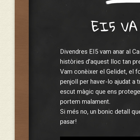
EI5 VA
Divendres EI5 vam anar al Cas
històries d’aquest lloc tan pr
Vam conèixer el Gelidet, el fo
penjoll per haver-lo ajudat a 
escut màgic que ens protegei
portem malament.
Si més no, un bonic detall q
pasar!