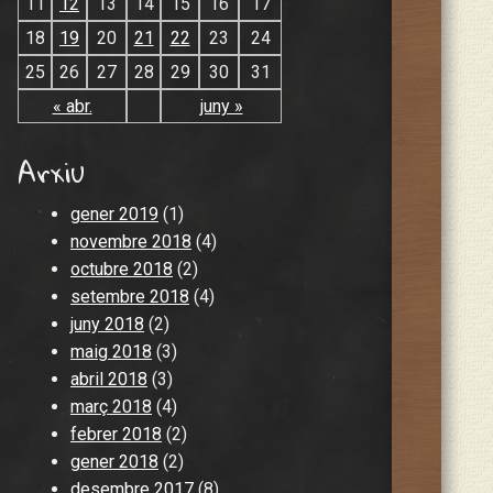
11
12
13
14
15
16
17
18
19
20
21
22
23
24
25
26
27
28
29
30
31
« abr.
juny »
Arxiu
gener 2019
(1)
novembre 2018
(4)
octubre 2018
(2)
setembre 2018
(4)
juny 2018
(2)
maig 2018
(3)
abril 2018
(3)
març 2018
(4)
febrer 2018
(2)
gener 2018
(2)
desembre 2017
(8)