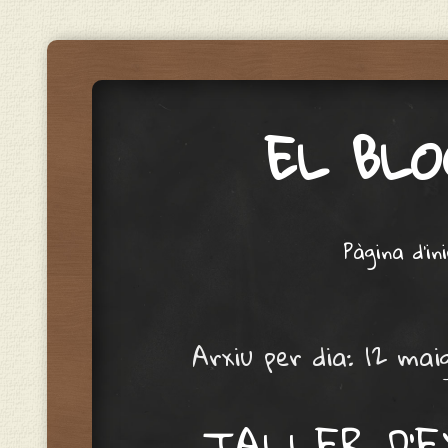
EL BLO
Menu
Skip to content
Pàgina d'ini
Arxiu per dia:
12 mai
TALLER D’