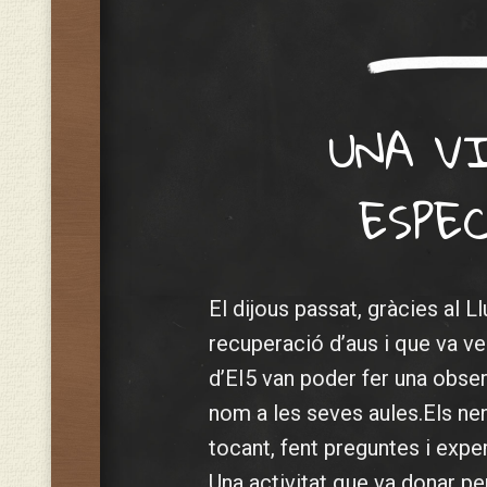
UNA V
ESPE
El dijous passat, gràcies al L
recuperació d’aus i que va ven
d’EI5 van poder fer una obser
nom a les seves aules.Els nen
tocant, fent preguntes i expe
Una activitat que va donar p