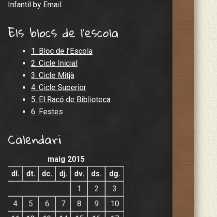
Infantil by Email
Els blocs de l'escola
1. Bloc de l’Escola
2. Cicle Inicial
3. Cicle Mitjà
4. Cicle Superior
5. El Racó de Biblioteca
6. Festes
Calendari
maig 2015
dl.
dt.
dc.
dj.
dv.
ds.
dg.
1
2
3
4
5
6
7
8
9
10