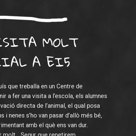
ISITA MOLT
CIAL A EI5
luís que treballa en un Centre de
ir a fer una visita a l’escola, els alumnes
vació directa de l’animal, el qual posa
s i nenes s’ho van pasar d’allò més bé,
rimentant amb el què ens van dur.
er molt… Segur que repetirem