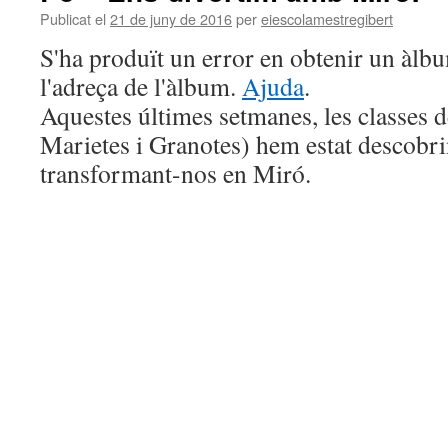
Publicat el
21 de juny de 2016
per
eiescolamestregibert
S'ha produït un error en obtenir un àl
l'adreça de l'àlbum.
Ajuda
.
Aquestes últimes setmanes, les classes 
Marietes i Granotes) hem estat descobrin
transformant-nos en Miró.