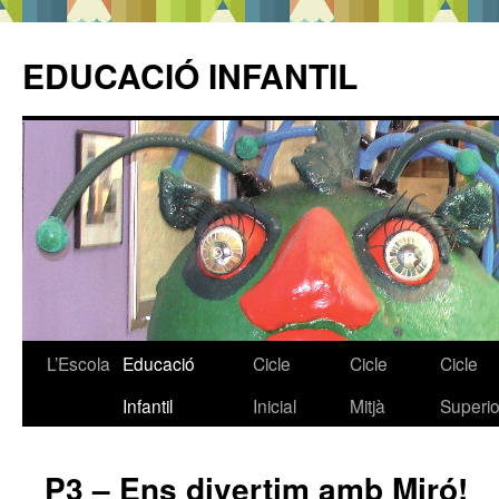
EDUCACIÓ INFANTIL
L’Escola
Educació
Cicle
Cicle
Cicle
Vés
Infantil
Inicial
Mitjà
Superio
al
contingut
P3 – Ens divertim amb Miró!