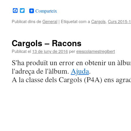
Facebook
Twitter
Comparteix
Publicat dins de
General
|
Etiquetat com a
Cargols
,
Curs 2015-
Cargols – Racons
Publicat el
13 de juny de 2016
per
eiescolamestregibert
S'ha produït un error en obtenir un àl
l'adreça de l'àlbum.
Ajuda
.
A la classe dels Cargols (P4A) ens agra