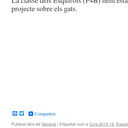
La classe dels Esquirols (P4B) hem estat
projecte sobre els gats.
Facebook
Twitter
Comparteix
Publicat dins de
General
|
Etiquetat com a
Curs 2015-16
,
Esquir