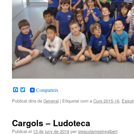
Facebook
Twitter
Comparteix
Publicat dins de
General
|
Etiquetat com a
Curs 2015-16
,
Esquir
Cargols – Ludoteca
Publicat el
13 de juny de 2016
per
eiescolamestregibert