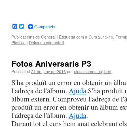
Facebook
Twitter
Comparteix
Publicat dins de
General
|
Etiquetat com a
Curs 2015-16
,
Formi
Plàstica
|
Deixa un comentari
Fotos Aniversaris P3
Publicat el
21 de juny de 2016
per
eiescolamestregibert
S'ha produït un error en obtenir un àl
l'adreça de l'àlbum.
Ajuda
.S'ha produït 
àlbum extern. Comproveu l'adreça de l
produït un error en obtenir un àlbum e
l'adreça de l'àlbum.
Ajuda
.
Durant tot el curs hem anat celebrant els