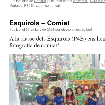
Publicat dins de
General
|
Etiquetat com a
Aniversari
,
Curs 201
Marietes
,
P3
|
Deixa un comentari
Esquirols – Comiat
Publicat el
21 de juny de 2016
per
eiescolamestregibert
A la classe dels Esquirols (P4B) ens he
fotografia de comiat!