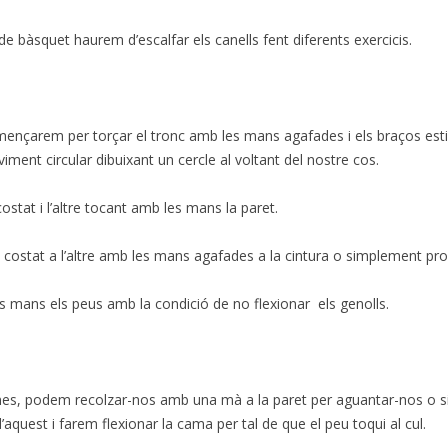
bàsquet haurem d’escalfar els canells fent diferents exercicis.
mençarem per torçar el tronc amb les mans agafades i els braços estira
ent circular dibuixant un cercle al voltant del nostre cos.
stat i l’altre tocant amb les mans la paret.
costat a l’altre amb les mans agafades a la cintura o simplement prop
 mans els peus amb la condició de no flexionar els genolls.
s, podem recolzar-nos amb una mà a la paret per aguantar-nos o sim
quest i farem flexionar la cama per tal de que el peu toqui al cul.