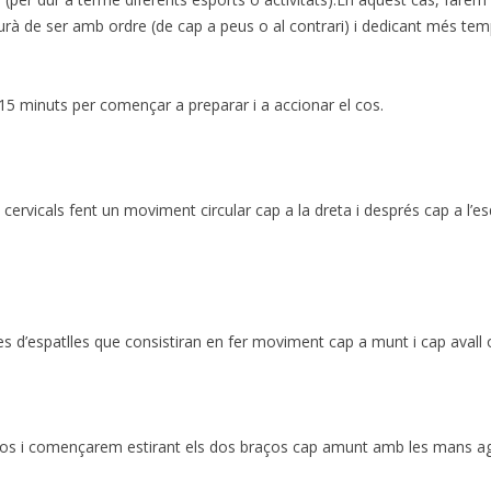
rà de ser amb ordre (de cap a peus o al contrari) i dedicant més temp
5 minuts per començar a preparar i a accionar el cos.
cervicals fent un moviment circular cap a la dreta i després cap a l’e
d’espatlles que consistiran en fer moviment cap a munt i cap avall o 
ços i començarem estirant els dos braços cap amunt amb les mans aga