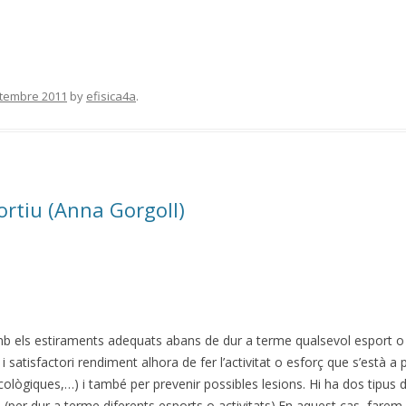
etembre 2011
by
efisica4a
.
ortiu (Anna Gorgoll)
mb els estiraments adequats abans de dur a terme qualsevol esport o
i satisfactori rendiment alhora de fer l’activitat o esforç que s’està a 
icològiques,…) i també per prevenir possibles lesions. Hi ha dos tipus d
 (per dur a terme diferents esports o activitats).En aquest cas, farem