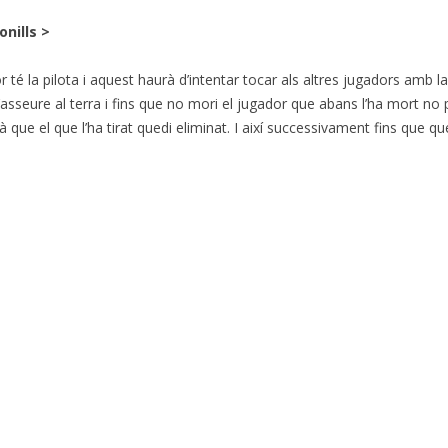
onills >
or té la pilota i aquest haurà d’intentar tocar als altres jugadors amb l
d’asseure al terra i fins que no mori el jugador que abans l’ha mort no 
rà que el que l’ha tirat quedi eliminat. I així successivament fins que q