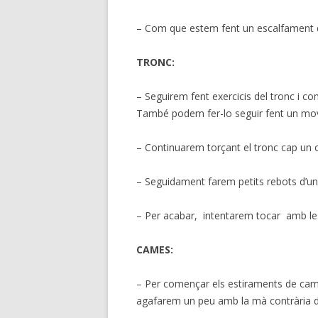
– Com que estem fent un escalfament de 
TRONC:
– Seguirem fent exercicis del tronc i co
També podem fer-lo seguir fent un movim
– Continuarem torçant el tronc cap un co
– Seguidament farem petits rebots d’un 
– Per acabar, intentarem tocar amb les
CAMES:
– Per començar els estiraments de came
agafarem un peu amb la mà contrària d’a