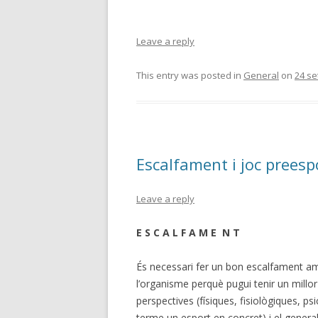
Leave a reply
This entry was posted in
General
on
24 s
Escalfament i joc preesp
Leave a reply
E S C A L F A M E N T
És necessari fer un bon escalfament a
l’organisme perquè pugui tenir un millor 
perspectives (físiques, fisiològiques, ps
terme un esport en concret) i el general