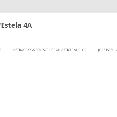
d'Estela 4A
Skip
to
S
INSTRUCCIONS PER ESCRIURE UN ARTICLE AL BLOC
JOCS POPULA
content