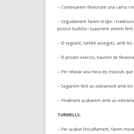
– Continuarem flexionant una cama i man
– Seguidament farem el típic i tradicio
posició budista i suaument anirem fent 
– El següent, també asseguts, amb les ca
– El pròxim exercici, haurem de flexion
– Per relaxar una mica els músculs que 
– Seguirem fent un estirament amb les 
– Finalment acabarem amb un estirament 
TURMELLS:
– Per acabar l’escalfament, farem movi