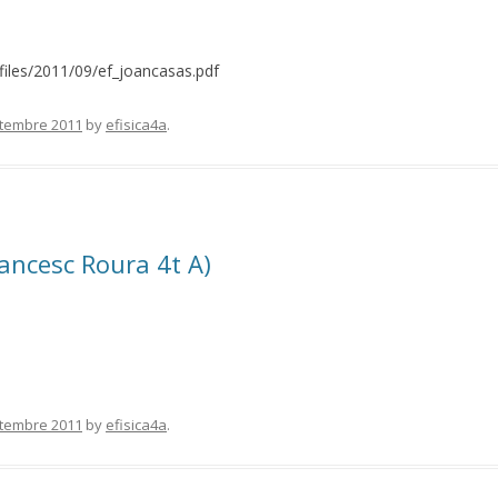
a/files/2011/09/ef_joancasas.pdf
etembre 2011
by
efisica4a
.
ancesc Roura 4t A)
etembre 2011
by
efisica4a
.