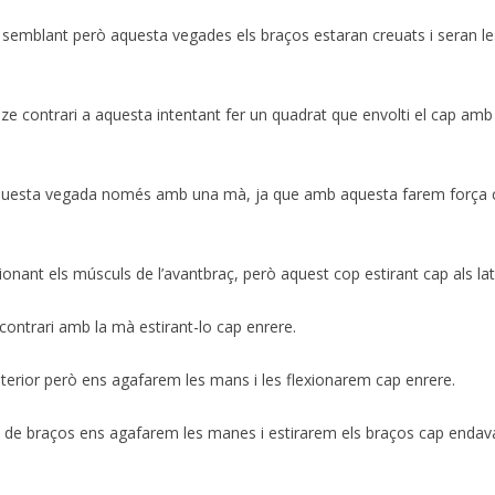
 semblant però aquesta vegades els braços estaran creuats i seran le
 contrari a aquesta intentant fer un quadrat que envolti el cap amb 
questa vegada només amb una mà, ja que amb aquesta farem força ca
onant els músculs de l’avantbraç, però aquest cop estirant cap als lat
ontrari amb la mà estirant-lo cap enrere.
terior però ens agafarem les mans i les flexionarem cap enrere.
s de braços ens agafarem les manes i estirarem els braços cap endav