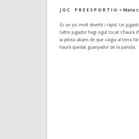
J O C P R E E S P O R T I U: < Mata c
És un joc molt divertit i ràpid. Un jugad
l’altre jugador hagi sigut tocat s’haurà 
la pilota abans de que caigui al terra fa
haurà quedat guanyador de la partida.