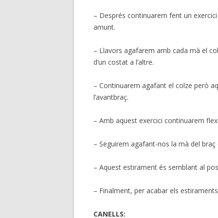
– Després continuarem fent un exercici
amunt.
– Llavors agafarem amb cada mà el colze
d’un costat a l’altre.
– Continuarem agafant el colze però a
l’avantbraç.
– Amb aquest exercici continuarem flexi
– Seguirem agafant-nos la mà del braç c
– Aquest estirament és semblant al pos
– Finalment, per acabar els estirament
CANELLS: