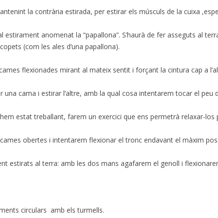
tenint la contrària estirada, per estirar els músculs de la cuixa ,esp
nal estirament anomenat la “papallona”. S’haurà de fer asseguts al t
copets (com les ales d’una papallona).
mes flexionades mirant al mateix sentit i forçant la cintura cap a l’al
ar una cama i estirar l’altre, amb la qual cosa intentarem tocar el pe
hem estat treballant, farem un exercici que ens permetrà relaxar-los 
cames obertes i intentarem flexionar el tronc endavant el màxim poss
estirats al terra: amb les dos mans agafarem el genoll i flexionarem
ments circulars amb els turmells.