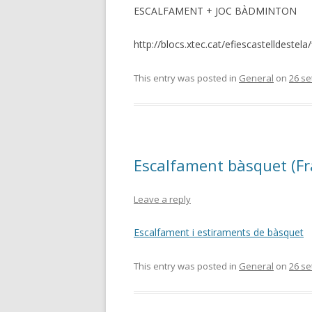
ESCALFAMENT + JOC BÀDMINTON
http://blocs.xtec.cat/efiescastelldestel
This entry was posted in
General
on
26 s
Escalfament bàsquet (Fr
Leave a reply
Escalfament i estiraments de bàsquet
This entry was posted in
General
on
26 s