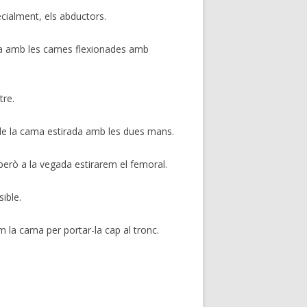
ecialment, els abductors.
erra amb les cames flexionades amb
tre.
u de la cama estirada amb les dues mans.
però a la vegada estirarem el femoral.
ible.
 la cama per portar-la cap al tronc.