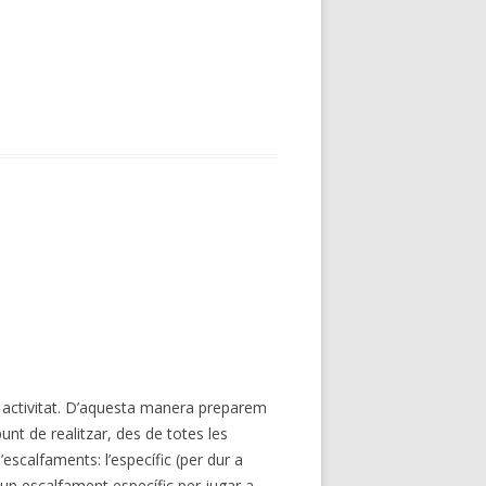
 activitat. D’aquesta manera preparem
punt de realitzar, des de totes les
’escalfaments: l’específic (per dur a
 un escalfament específic per jugar a