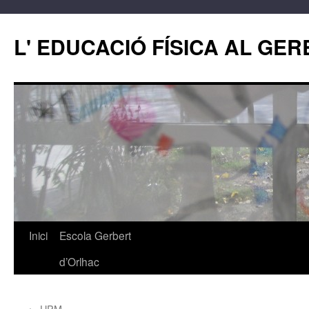
L' EDUCACIÓ FÍSICA AL GE
Inici
Escola Gerbert
Vés
d’Orlhac
al
contingut
←
UPM