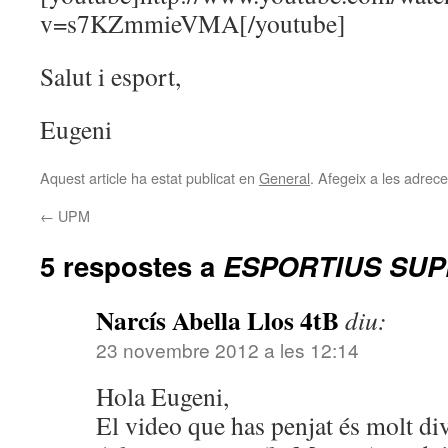
v=s7KZmmieVMA[/youtube]
Salut i esport,
Eugeni
Aquest article ha estat publicat en
General
. Afegeix a les adreces
←
UPM
5 respostes a
ESPORTIUS SUP
Narcís Abella Llos 4tB
diu:
23 novembre 2012 a les 12:14
Hola Eugeni,
El video que has penjat és molt div