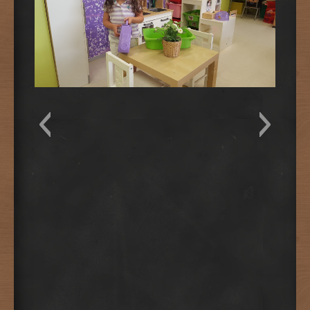
IM
20170912_093947