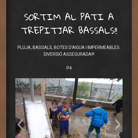
SORTIM AL PATI A
TREPITJAR BASSALS!!
DSC02420
DSC02415
IMG_7091
PLUJA, BASSALS, BOTES D’AIGUA I IMPERMEABLES.
DIVERSIÓ ASSEGURADA!!!
P4