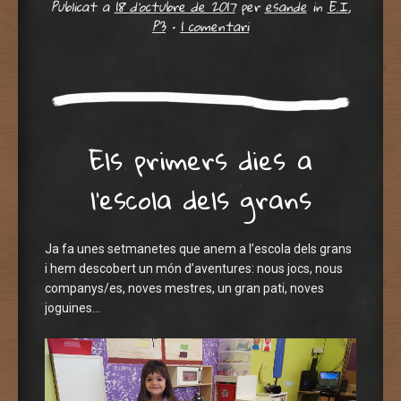
Publicat a
18 d'octubre de 2017
per
esande
in
E.I
,
P3
•
1 comentari
Els primers dies a
l’escola dels grans
Ja fa unes setmanetes que anem a l’escola dels grans
i hem descobert un món d’aventures: nous jocs, nous
companys/es, noves mestres, un gran pati, noves
joguines…