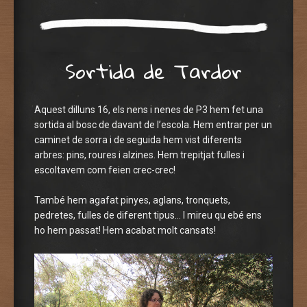
Sortida de Tardor
Aquest dilluns 16, els nens i nenes de P3 hem fet una
sortida al bosc de davant de l’escola. Hem entrar per un
caminet de sorra i de seguida hem vist diferents
DSCN3510
DSCN3509
DSCN3508
DSCN3507
DSCN3506
DSCN3505
DSCN3502
DSCN3501
DSCN3500
DSCN3499
DSCN3498
DSCN3497
DSCN3496
DSCN3495
DSCN3494
DSCN3493
DSCN3492
DSCN3491
DSCN3490
DSCN3489
DSCN3488
DSCN3487
DSCN3486
DSCN3485
DSCN3484
DSCN3483
DSCN3482
DSCN3481
DSCN3480
DSCN3479
DSCN3478
DSCN3477
DSCN3476
IMG_5781
IMG_5781
IMG_5780
IMG_5779
IMG_5778
IMG_5777
IMG_5776
IMG_5775
IMG_5774
IMG_5773
IMG_5772
IMG_5771
IMG_5770
IMG_5769
IMG_5768
IMG_5767
IMG_5766
IMG_5760
IMG_5759
IMG_5758
IMG_5757
IMG_5756
IMG_5755
IMG_5754
IMG_5753
IMG_5752
IMG_5751
IMG_5750
arbres: pins, roures i alzines. Hem trepitjat fulles i
escoltavem com feien crec-crec!
També hem agafat pinyes, aglans, tronquets,
pedretes, fulles de diferent tipus… I mireu qu ebé ens
ho hem passat! Hem acabat molt cansats!