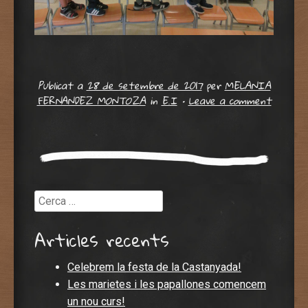
Fitxer_007 (2)
Fitxer_001 (2)
Fitxer_000 (2)
Fitxer_003(2)
Fitxer_001(2)
Fitxer_00011
Fitxer_005
Fitxer_002
Fitxer_000
IMG_8999
Publicat a
28 de setembre de 2017
per
MELANIA
FERNANDEZ MONTOZA
in
E.I
•
Leave a comment
Cerca
Articles recents
Celebrem la festa de la Castanyada!
IMG_8997
IMG_8994
IMG_9024
IMG_9001
IMG_9003
IMG_9005
IMG_9007
IMG_9008
IMG_9022
Les marietes i les papallones comencem
un nou curs!