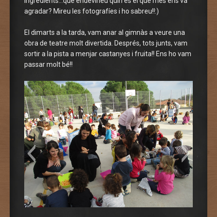
ingredients…que endevineu quin és el que més ens va
agradar? Mireu les fotografíes i ho sabreu!!:)
El dimarts a la tarda, vam anar al gimnàs a veure una
obra de teatre molt divertida. Després, tots junts, vam
sortir a la pista a menjar castanyes i fruita!! Ens ho vam
passar molt bé!!