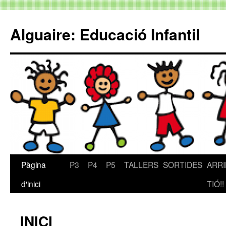
Alguaire: Educació Infantil
Pàgina
P3
P4
P5
TALLERS
SORTIDES
ARRI
Vés
d'inici
TIÓ!!
al
contingut
INICI