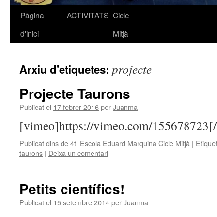
Pàgina
ACTIVITATS
Cicle
Vés
d'inici
Mitjà
al
contingut
projecte
Arxiu d'etiquetes:
Projecte Taurons
Publicat el
17 febrer 2016
per
Juanma
[vimeo]https://vimeo.com/155678723[
Publicat dins de
4t
,
Escola Eduard Marquina Cicle Mitjà
|
Etique
taurons
|
Deixa un comentari
Petits científics!
Publicat el
15 setembre 2014
per
Juanma