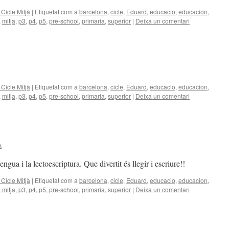
Cicle Mitjà
|
Etiquetat com a
barcelona
,
cicle
,
Eduard
,
educacio
,
educacion
,
,
mitja
,
p3
,
p4
,
p5
,
pre-school
,
primaria
,
superior
|
Deixa un comentari
Cicle Mitjà
|
Etiquetat com a
barcelona
,
cicle
,
Eduard
,
educacio
,
educacion
,
,
mitja
,
p3
,
p4
,
p5
,
pre-school
,
primaria
,
superior
|
Deixa un comentari
A
engua i la lectoescriptura. Que divertit és llegir i escriure!!
Cicle Mitjà
|
Etiquetat com a
barcelona
,
cicle
,
Eduard
,
educacio
,
educacion
,
,
mitja
,
p3
,
p4
,
p5
,
pre-school
,
primaria
,
superior
|
Deixa un comentari