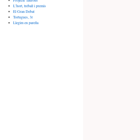
Projecte Taurons
L’hort, treball i premis
El Gran Debat
Tortugues, 3r
Llegim en parella