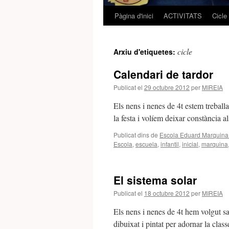
Pàgina d'inici
ACTIVITATS
Cicle
Vés
al
cicle
Arxiu d'etiquetes:
contingut
Calendari de tardor
Publicat el
29 octubre 2012
per
MIREIA
Els nens i nenes de 4t estem treballa
la festa i volíem deixar constànc
Publicat dins de
Escola Eduard Marquina 
Escola
,
escuela
,
infantil
,
inicial
,
marquina
El sistema solar
Publicat el
18 octubre 2012
per
MIREIA
Els nens i nenes de 4t hem volgut sa
dibuixat i pintat per adornar la c