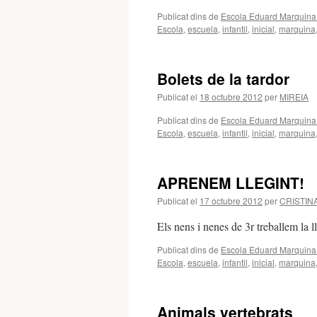
Publicat dins de
Escola Eduard Marquina 
Escola
,
escuela
,
infantil
,
inicial
,
marquina
Bolets de la tardor
Publicat el
18 octubre 2012
per
MIREIA
Publicat dins de
Escola Eduard Marquina 
Escola
,
escuela
,
infantil
,
inicial
,
marquina
APRENEM LLEGINT!
Publicat el
17 octubre 2012
per
CRISTIN
Els nens i nenes de 3r treballem la ll
Publicat dins de
Escola Eduard Marquina 
Escola
,
escuela
,
infantil
,
inicial
,
marquina
Animals vertebrats