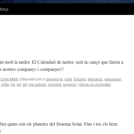
 Mitjà
nt molt la tardor. El Calendari de tardor, serà la cançó que farem a
ia als nostres companys i companyes!!
Cicle Mitjà
|
Etiquetat com a
barcelona
,
cicle
,
Eduard
,
educacio
,
educacion
,
,
mitja
,
p3
,
p4
,
p5
,
pre-school
,
primaria
,
superior
|
Deixa un comentari
ber quins són els planetes del Sistema Solar. Fins i tot, els hem
lasse