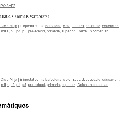
PO SAEZ
llat els animals vertebrats!
Cicle Mitjà
|
Etiquetat com a
barcelona
,
cicle
,
Eduard
,
educacio
,
educacion
,
,
mitja
,
p3
,
p4
,
p5
,
pre-school
,
primaria
,
superior
|
Deixa un comentari
Cicle Mitjà
|
Etiquetat com a
barcelona
,
cicle
,
Eduard
,
educacio
,
educacion
,
,
mitja
,
p3
,
p4
,
p5
,
pre-school
,
primaria
,
superior
|
Deixa un comentari
temàtiques