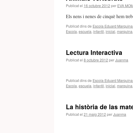
Publicat el
16 octubre 2012
per
EVA MOM
Els nens i nenes de cinquè hem treba
Publicat dins de
Escola Eduard Marquina 
Escola
,
escuela
,
infantil
,
inicial
,
marquina
Lectura Interactiva
Publicat el
8 octubre 2012
per
Juanma
Publicat dins de
Escola Eduard Marquina 
Escola
,
escuela
,
infantil
,
inicial
,
marquina
La història de las ma
Publicat el
21 maig 2012
per
Juanma