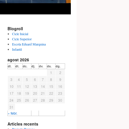
Blogroll
Cicle Inicial
Cicle Superior
Escola Eduard Marquina
Infantil
agost 2026
dl.
dt.
dc.
dj.
dv.
ds.
dg.
1
2
3
4
5
6
7
8
9
10
11
12
13
14
15
16
17
18
19
20
21
22
23
24
25
26
27
28
29
30
31
« febr.
Articles recents